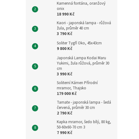
Kamenná fontána, oranžový
onix
18 990 Kč
Kaori - japonská lampa - růžová
žula, průměr 40 cm
3 790 Kč
Soliter Tygří Oko, 45x43cm
9 800 Kč
Japonská Lampa Kodai Maru
Yukimi, žula růžová, průměr 30
cm
3 990 Kč
Soliterní Kámen Přírodní
mramor, Thajsko
179 000 Kč
Tamate - japonská lampa - šedá
červená, průměr 30 cm
2 790 Kč
Kapka mramor, šedo bílý, 80 kg,
50-60x60-70 cm 3
7 990 Kč