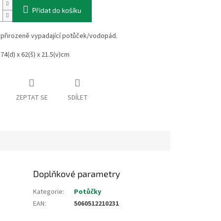
Přidat do košíku
přirozeně vypadající potůček/vodopád.
4(d) x 62(š) x 21.5(v)cm
ZEPTAT SE
SDÍLET
Doplňkové parametry
Kategorie
:
Potůčky
EAN
:
5060512210231