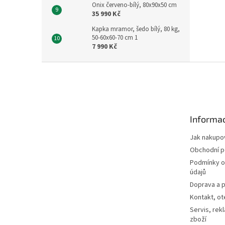
Onix červeno-bílý, 80x90x50 cm
35 990 Kč
Kapka mramor, šedo bílý, 80 kg,
50-60x60-70 cm 1
7 990 Kč
Z
á
p
a
t
Informac
í
Jak nakupo
Obchodní 
Podmínky o
údajů
Doprava a p
Kontakt, ot
Servis, rek
zboží