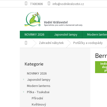
Přejít
774303606
info@vodnikralovstvi.cz
na
obsah
NOVINKY 2026
Japonské lampy
Modern lante
Domů
Zahradní nábytek
Potůčky a vodopády
P
Ber
o
Přeskočit
s
Kategorie
kategorie
Indi
t
dop
p
r
NOVINKY 2026
a
Japonské lampy
n
Modern lanterns
n
í
Pítka - Tsukubai
p
Přírodní
a
Květinový