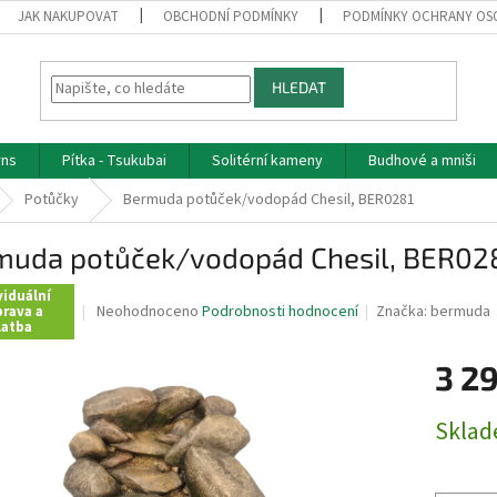
JAK NAKUPOVAT
OBCHODNÍ PODMÍNKY
PODMÍNKY OCHRANY OS
HLEDAT
rns
Pítka - Tsukubai
Solitérní kameny
Budhové a mniši
Potůčky
Bermuda potůček/vodopád Chesil, BER0281
muda potůček/vodopád Chesil, BER02
viduální
Průměrné
Neohodnoceno
Podrobnosti hodnocení
Značka:
bermuda
rava a
latba
hodnocení
produktu
3 2
je
0,0
z
Měrná
Skla
5
cena:
hvězdiček.