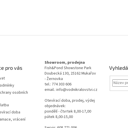
Showroom, prodejna
e pro vás
Vyhledá
Fish&Pond Showstone Park
Doubecká 130, 25162 Mukařov
vat
- Žernovka
tel.: 774 303 606
podmínky
email.: info@vodnikralovstvi.cz
chrany osobních
Otevírací doba, prodej, výdej
latba
objednávek:
pondělí - čtvrtek 8,00-17,00
evírací doba
pátek 8,00-15,00
lamace, vrácení
Servis: 608 771 006