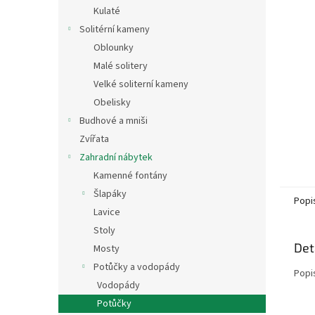
n
Kulaté
e
Solitérní kameny
l
Oblounky
Malé solitery
Velké soliterní kameny
Obelisky
Budhové a mniši
Zvířata
Zahradní nábytek
Kamenné fontány
Šlapáky
Popi
Lavice
Stoly
Det
Mosty
Potůčky a vodopády
Popi
Vodopády
Potůčky