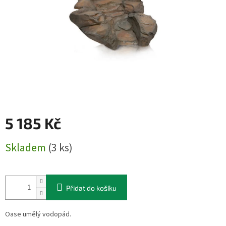
5 185 Kč
Měrná
Skladem
(3 ks)
cena:
Přidat do košíku
Oase umělý vodopád.