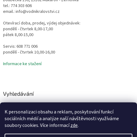
Doubecká 130, 25162 Mukařov - Žernovka
tel.: 774 303 606
email.: info@vodnikralovstvi.cz
Otevírací doba, prodej, výdej objednávek:
pondělí - čtvrtek 8,00-17,00
pátek 8,00-15,00
Servis: 608 771 006
pondělí - čtvrtek 10,00-16,00
Informace ke stažení
Vyhledávání
HLEDAT
K personalizaci obsahu a reklam, poskytování funkcí
sociálních médií a analýze naší návštěvnosti využíváme
soubory cookies. Více informací
zde
.
Vytvořil Shoptet