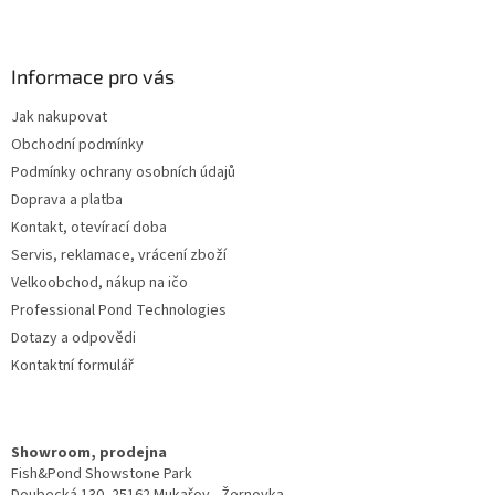
Z
á
p
a
Informace pro vás
t
Jak nakupovat
í
Obchodní podmínky
Podmínky ochrany osobních údajů
Doprava a platba
Kontakt, otevírací doba
Servis, reklamace, vrácení zboží
Velkoobchod, nákup na ičo
Professional Pond Technologies
Dotazy a odpovědi
Kontaktní formulář
Showroom, prodejna
Fish&Pond Showstone Park