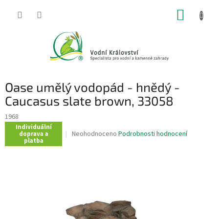
Přejít
NÁKUP
na
obsah
KOŠÍK
Oase umělý vodopád - hnědý -
Caucasus slate brown, 33058
1968
Individuální
Průměrné
Neohodnoceno
Podrobnosti hodnocení
doprava a
platba
hodnocení
produktu
je
0,0
z
5
hvězdiček.