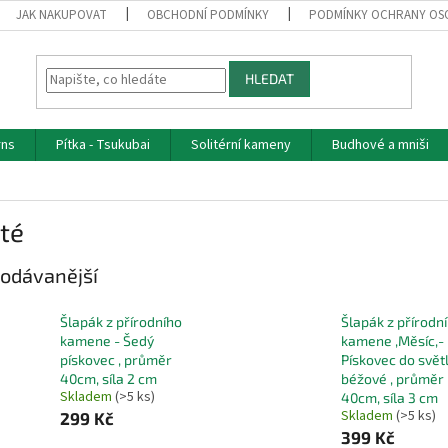
JAK NAKUPOVAT
OBCHODNÍ PODMÍNKY
PODMÍNKY OCHRANY OS
HLEDAT
rns
Pítka - Tsukubai
Solitérní kameny
Budhové a mniši
té
odávanější
Šlapák z přírodního
Šlapák z přírodn
kamene - Šedý
kamene ,Měsíc,-
pískovec , průměr
Pískovec do svět
40cm, síla 2 cm
béžové , průměr
Skladem
(>5 ks)
40cm, síla 3 cm
Skladem
(>5 ks)
299 Kč
399 Kč