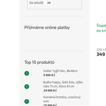
Na skladě
20
Šlapá
Přijímáme online platby
do tm
2 cm
288,43
349
Top 10 produktů
Soliter Tygří Oko, 45x43cm
9 800 Kč
Budha happy, šedá žula, výška
ruka 75 cm, hlava 63 cm
24 990 Kč
Kamenná fontána, oranžový
onix
18 990 Kč