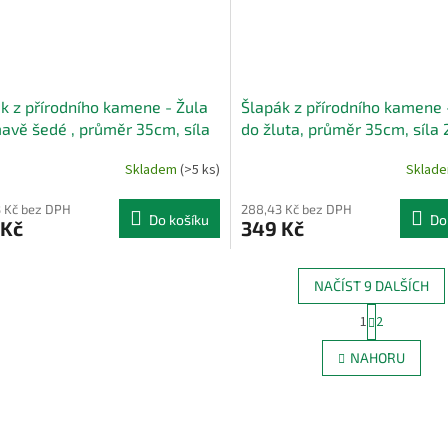
k z přírodního kamene - Žula
Šlapák z přírodního kamene 
avě šedé , průměr 35cm, síla
do žluta, průměr 35cm, síla
Skladem
(>5 ks)
Sklad
 Kč bez DPH
288,43 Kč bez DPH
Do košíku
Do
 Kč
349 Kč
NAČÍST 9 DALŠÍCH
S
1
2
O
t
r
v
NAHORU
á
l
n
á
k
d
o
a
v
c
á