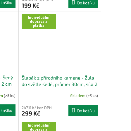
 košíku
Do košíku
199 Kč
Individuální
doprava a
platba
- Šedý
Šlapák z přírodního kamene - Žula
a 2 cm
do světle šedé, průměr 30cm, síla 2
cm
em
(>5 ks)
Skladem
(>5 ks)
247,11 Kč bez DPH
 košíku
Do košíku
299 Kč
Individuální
doprava a