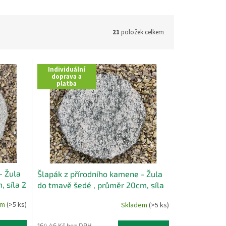
21
položek celkem
Individuální
doprava a
platba
- Žula
Šlapák z přírodního kamene - Žula
, síla 2
do tmavě šedé , průměr 20cm, síla
2 cm
em
(>5 ks)
Skladem
(>5 ks)
164,46 Kč bez DPH