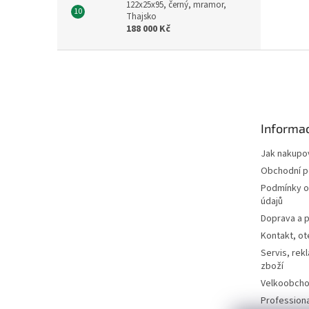
122x25x95, černý, mramor,
Thajsko
188 000 Kč
Z
á
p
a
t
Informac
í
Jak nakupo
Obchodní 
Podmínky o
údajů
Doprava a p
Kontakt, ot
Servis, rek
zboží
Velkoobcho
Profession