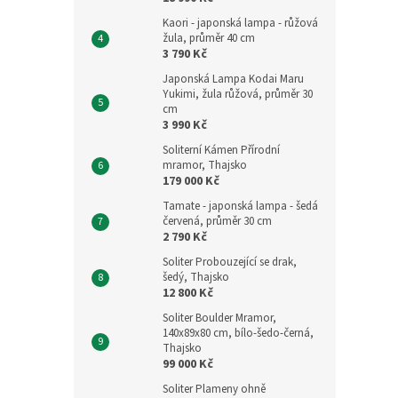
Kaori - japonská lampa - růžová
žula, průměr 40 cm
3 790 Kč
Japonská Lampa Kodai Maru
Yukimi, žula růžová, průměr 30
cm
3 990 Kč
Soliterní Kámen Přírodní
mramor, Thajsko
179 000 Kč
Tamate - japonská lampa - šedá
červená, průměr 30 cm
2 790 Kč
Soliter Probouzející se drak,
šedý, Thajsko
12 800 Kč
Soliter Boulder Mramor,
140x89x80 cm, bílo-šedo-černá,
Thajsko
99 000 Kč
Soliter Plameny ohně