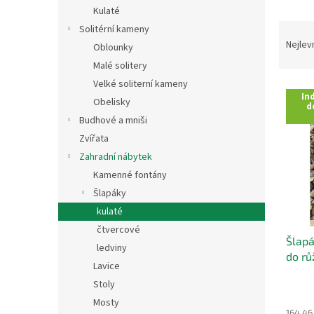
n
Kulaté
e
Ř
Solitérní kameny
l
a
Nejlev
Oblounky
z
Malé solitery
e
Velké soliterní kameny
V
n
Ind
Obelisky
ý
í
d
p
p
Budhové a mniši
i
r
Zvířata
s
o
Zahradní nábytek
p
d
Kamenné fontány
r
u
Šlapáky
o
k
d
kulaté
t
u
ů
čtvercové
Šlapá
k
ledviny
do rů
t
Lavice
ů
Stoly
Mosty
164,46