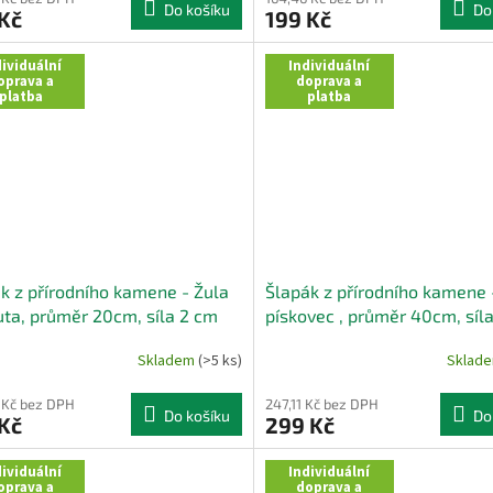
Do košíku
Do
Kč
199 Kč
ividuální
Individuální
oprava a
doprava a
platba
platba
k z přírodního kamene - Žula
Šlapák z přírodního kamene 
uta, průměr 20cm, síla 2 cm
pískovec , průměr 40cm, síl
Skladem
(>5 ks)
Sklad
 Kč bez DPH
247,11 Kč bez DPH
Do košíku
Do
Kč
299 Kč
ividuální
Individuální
oprava a
doprava a