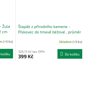
- Žula
Šlapák z přírodního kamene -
 2 cm
Pískovec do tmavě béžové , průměr
40cm, síla 2 cm
em
(>5 ks)
Skladem
(>5 ks)
329,75 Kč bez DPH
 košíku
Do košíku
399 Kč