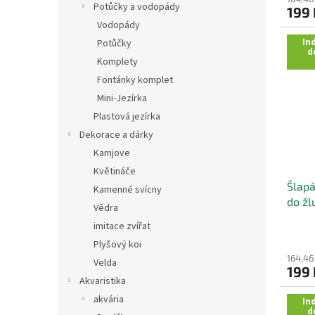
Potůčky a vodopády
199 
Vodopády
Ind
Potůčky
d
Komplety
Fontánky komplet
Mini-Jezírka
Plastová jezírka
Dekorace a dárky
Kamjove
Květináče
Šlapá
Kamenné svícny
do žl
Vědra
imitace zvířat
Plyšový koi
164,46
Velda
199 
Akvaristika
akvária
Ind
d