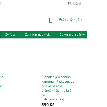
OBNÍCH ÚDAJŮ
DOPRAVA A PLATBA
KONTAKT, OTEVÍRACÍ DOBA
Přihlášení
NÁKUPNÍ
Prázdný košík
KOŠÍK
Zvířata
Zahradní nábytek
Dekorace a dárky
Akvarist
ího
Šlapák z přírodního
kamene - Pískovec do
lo
tmavě béžové ,
průměr 40cm, síla 2
cm
Skladem
(>5 ks)
399 Kč