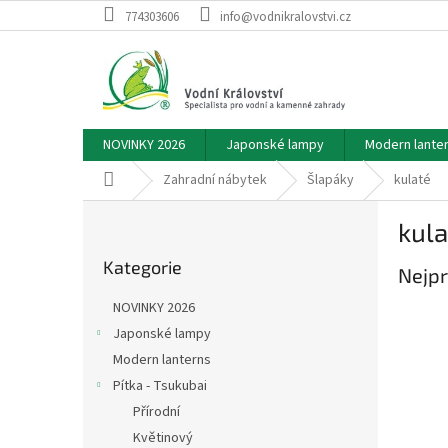
Přejít
774303606
info@vodnikralovstvi.cz
na
obsah
NOVINKY 2026
Japonské lampy
Modern lante
Domů
Zahradní nábytek
Šlapáky
kulaté
P
kula
o
Přeskočit
s
Kategorie
kategorie
Nejpr
t
r
NOVINKY 2026
a
Japonské lampy
n
Modern lanterns
n
í
Pítka - Tsukubai
p
Přírodní
a
Květinový