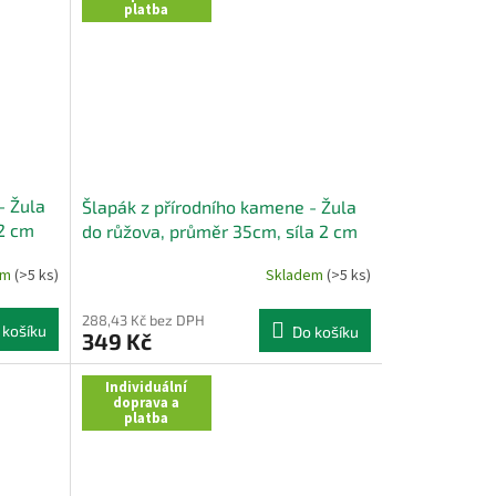
platba
- Žula
Šlapák z přírodního kamene - Žula
 2 cm
do růžova, průměr 35cm, síla 2 cm
em
(>5 ks)
Skladem
(>5 ks)
288,43 Kč bez DPH
 košíku
Do košíku
349 Kč
Individuální
doprava a
platba