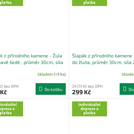
platba
platba
k z přírodního kamene - Žula
Šlapák z přírodního kamene 
avě šedé , průměr 30cm, síla
do žluta, průměr 30cm, síla
Skladem
(>5 ks)
Sklad
 Kč bez DPH
247,11 Kč bez DPH
Do košíku
Do
 Kč
299 Kč
ividuální
Individuální
oprava a
doprava a
platba
platba