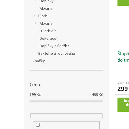
Doplňky
Akvária
Biorb
Akvária
Biorb Air
Dekorace
Doplňky a údržba
Bakterie a rovnováha
Šlapá
do tm
Značky
2 cm
247,11
Cena
299
199
Kč
499
Kč
Ind
d