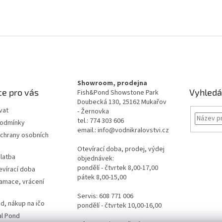
Showroom, prodejna
e pro vás
Vyhledá
Fish&Pond Showstone Park
Doubecká 130, 25162 Mukařov
vat
- Žernovka
tel.: 774 303 606
podmínky
email.: info@vodnikralovstvi.cz
chrany osobních
Otevírací doba, prodej, výdej
latba
objednávek:
pondělí - čtvrtek 8,00-17,00
evírací doba
pátek 8,00-15,00
lamace, vrácení
Servis: 608 771 006
d, nákup na ičo
pondělí - čtvrtek 10,00-16,00
al Pond