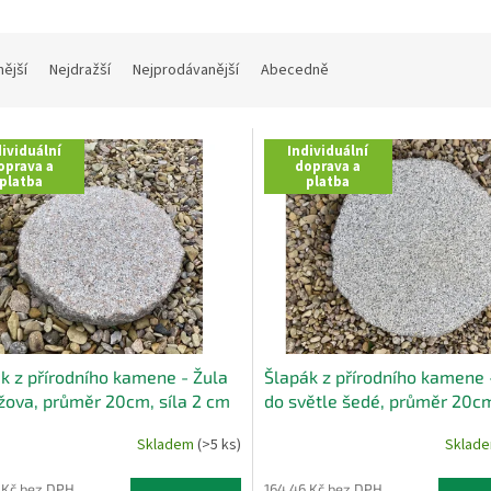
nější
Nejdražší
Nejprodávanější
Abecedně
ividuální
Individuální
oprava a
doprava a
platba
platba
k z přírodního kamene - Žula
Šlapák z přírodního kamene 
žova, průměr 20cm, síla 2 cm
do světle šedé, průměr 20cm
cm
Skladem
(>5 ks)
Sklad
 Kč bez DPH
164,46 Kč bez DPH