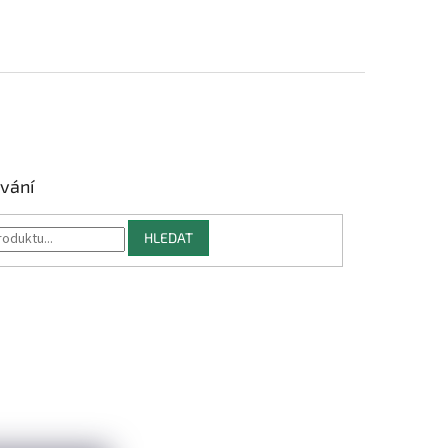
vání
HLEDAT