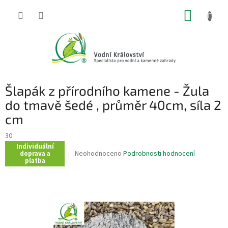
Přejít
NÁKUP
na
obsah
KOŠÍK
Šlapák z přírodního kamene - Žula
do tmavě šedé , průměr 40cm, síla 2
cm
30
Individuální
Průměrné
Neohodnoceno
Podrobnosti hodnocení
doprava a
platba
hodnocení
produktu
je
0,0
z
5
hvězdiček.