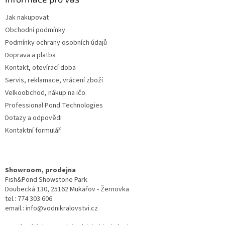
t
Jak nakupovat
í
Obchodní podmínky
Podmínky ochrany osobních údajů
Doprava a platba
Kontakt, otevírací doba
Servis, reklamace, vrácení zboží
Velkoobchod, nákup na ičo
Professional Pond Technologies
Dotazy a odpovědi
Kontaktní formulář
Showroom, prodejna
Fish&Pond Showstone Park
Doubecká 130, 25162 Mukařov - Žernovka
tel.: 774 303 606
email.: info@vodnikralovstvi.cz