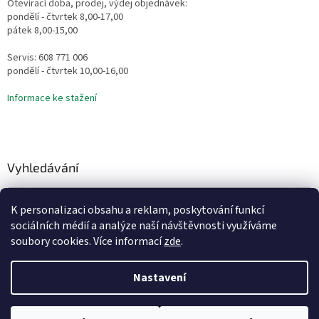
Otevírací doba, prodej, výdej objednávek:
pondělí - čtvrtek 8,00-17,00
pátek 8,00-15,00
Servis: 608 771 006
pondělí - čtvrtek 10,00-16,00
Informace ke stažení
Vyhledávání
HLEDAT
K personalizaci obsahu a reklam, poskytování funkcí
sociálních médií a analýze naší návštěvnosti využíváme
soubory cookies. Více informací
zde
.
Vytvořil Shoptet
Nastavení
Copyright 2026
Vodní Království
. Všechna práva vyhrazena.