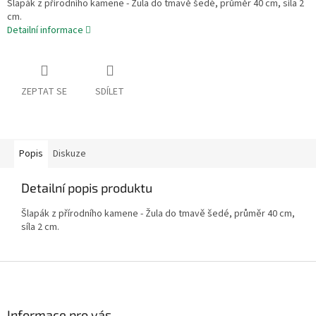
Šlapák z přírodního kamene - Žula do tmavě šedé, průměr 40 cm, síla 2
cm.
Detailní informace
ZEPTAT SE
SDÍLET
Popis
Diskuze
Detailní popis produktu
Šlapák z přírodního kamene - Žula do tmavě šedé, průměr 40 cm,
síla 2 cm.
Z
á
p
a
Informace pro vás