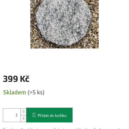
399 Kč
Měrná
Skladem
(>5 ks)
cena:
Přidat do košíku