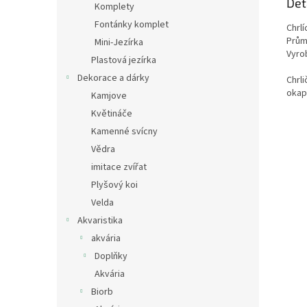
Det
Komplety
Fontánky komplet
Chrlí
Prům
Mini-Jezírka
Vyro
Plastová jezírka
Dekorace a dárky
Chrli
okap
Kamjove
Květináče
Kamenné svícny
Vědra
imitace zvířat
Plyšový koi
Velda
Akvaristika
akvária
Doplňky
Akvária
Biorb