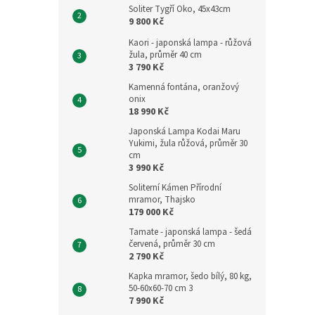
Soliter Tygří Oko, 45x43cm
9 800 Kč
Kaori - japonská lampa - růžová
žula, průměr 40 cm
3 790 Kč
Kamenná fontána, oranžový
onix
18 990 Kč
Japonská Lampa Kodai Maru
Yukimi, žula růžová, průměr 30
cm
3 990 Kč
Soliterní Kámen Přírodní
mramor, Thajsko
179 000 Kč
Tamate - japonská lampa - šedá
červená, průměr 30 cm
2 790 Kč
Kapka mramor, šedo bílý, 80 kg,
50-60x60-70 cm 3
7 990 Kč