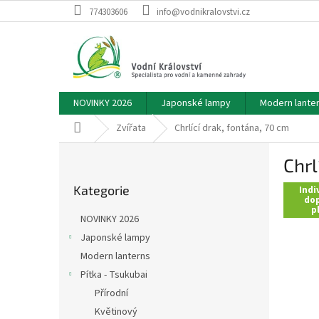
Přejít
774303606
info@vodnikralovstvi.cz
na
obsah
NOVINKY 2026
Japonské lampy
Modern lante
Domů
Zvířata
Chrlící drak, fontána, 70 cm
P
Chrl
o
Přeskočit
s
Kategorie
kategorie
Indi
t
dop
p
r
NOVINKY 2026
a
Japonské lampy
n
Modern lanterns
n
í
Pítka - Tsukubai
p
Přírodní
a
Květinový