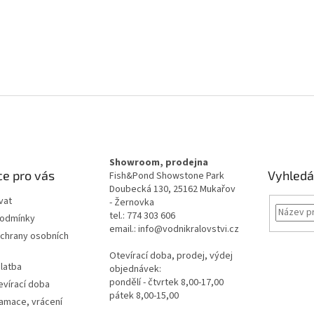
Showroom, prodejna
e pro vás
Vyhledá
Fish&Pond Showstone Park
Doubecká 130, 25162 Mukařov
vat
- Žernovka
tel.: 774 303 606
podmínky
email.: info@vodnikralovstvi.cz
chrany osobních
Otevírací doba, prodej, výdej
latba
objednávek:
pondělí - čtvrtek 8,00-17,00
evírací doba
pátek 8,00-15,00
lamace, vrácení