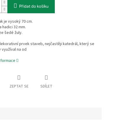
Přidat do košíku
rak je vysoký 70 cm.
 hadici 32 mm.
ze šedé žuly.
 dekorativní prvek staveb, nejčastěji katedrál, který se
y využíval na od
informace
ZEPTAT SE
SDÍLET