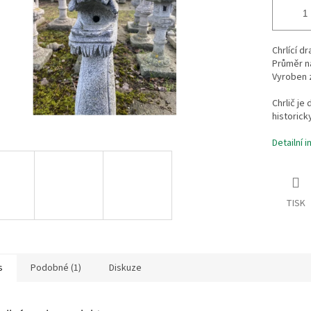
Chrlící d
Průměr na
Vyroben 
Chrlič je
historick
Detailní 
TISK
s
Podobné (1)
Diskuze