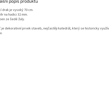
ailní popis produktu
cí drak je vysoký 70 cm.
ěr na hadici 32 mm.
ben ze šedé žuly.
č je dekorativní prvek staveb, nejčastěji katedrál, který se historicky vyu
u.