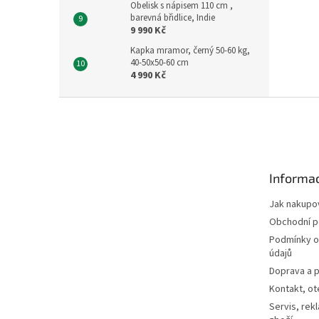
Obelisk s nápisem 110 cm ,
barevná břidlice, Indie
9 990 Kč
Kapka mramor, černý 50-60 kg,
40-50x50-60 cm
4 990 Kč
Z
á
p
a
t
Informac
í
Jak nakupo
Obchodní 
Podmínky o
údajů
Doprava a p
Kontakt, ot
Servis, rek