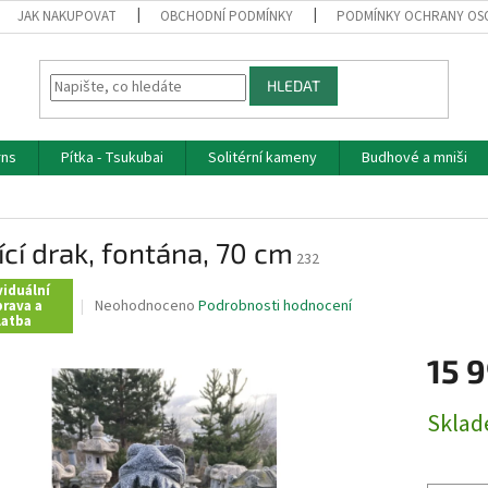
JAK NAKUPOVAT
OBCHODNÍ PODMÍNKY
PODMÍNKY OCHRANY OS
HLEDAT
rns
Pítka - Tsukubai
Solitérní kameny
Budhové a mniši
ící drak, fontána, 70 cm
232
viduální
Průměrné
Neohodnoceno
Podrobnosti hodnocení
rava a
latba
hodnocení
produktu
15 
je
0,0
z
Měrná
Skla
5
cena:
hvězdiček.