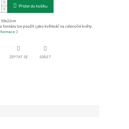
Přidat do košíku
 50x22cm
fontánu lze použít i jako květináč na celoroční květy.
informace
ZEPTAT SE
SDÍLET