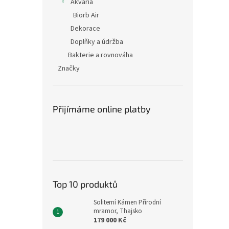
Akvária
Biorb Air
Dekorace
Doplňky a údržba
Bakterie a rovnováha
Značky
Přijímáme online platby
Top 10 produktů
Soliterní Kámen Přírodní
mramor, Thajsko
179 000 Kč