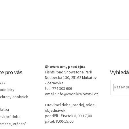
Showroom, prodejna
e pro vás
Vyhledá
Fish&Pond Showstone Park
Doubecká 130, 25162 Mukařov
vat
- Žernovka
tel.: 774 303 606
podmínky
email.: info@vodnikralovstvi.cz
chrany osobních
Otevírací doba, prodej, výdej
latba
objednávek:
pondělí - čtvrtek 8,00-17,00
evírací doba
pátek 8,00-15,00
lamace, vrácení