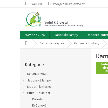
Přejít
774303606
info@vodnikralovstvi.cz
na
obsah
NOVINKY 2026
Japonské lampy
Modern lante
Domů
Zahradní nábytek
Kamenné fontány
P
Kam
o
Přeskočit
s
Kategorie
kategorie
Indi
t
dop
p
r
NOVINKY 2026
a
Japonské lampy
n
Modern lanterns
n
í
Pítka - Tsukubai
p
Přírodní
a
Květinový