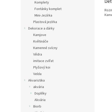
Det
Komplety
Fontánky komplet
Rozm
Kamen
Mini-Jezírka
Plastová jezírka
Dekorace a dárky
Kamjove
Květináče
Kamenné svícny
Vědra
imitace zvířat
Plyšový koi
Velda
Akvaristika
akvária
Doplňky
Akvária
Biorb