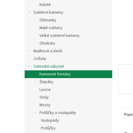
n
Kulaté
e
Solitérní kameny
l
Oblounky
Malé solitery
Velké soliterní kameny
Obelisky
Budhové a mniši
Zvířata
Zahradní nábytek
Kamenné fontány
Šlapáky
Lavice
Stoly
Mosty
Potůčky a vodopády
Popi
Vodopády
Potůčky