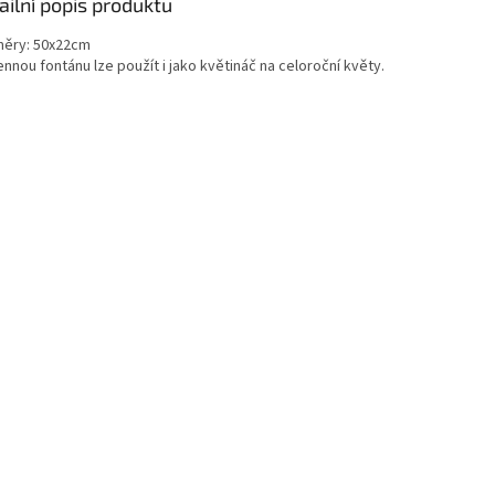
ailní popis produktu
ěry: 50x22cm
nou fontánu lze použít i jako květináč na celoroční květy.