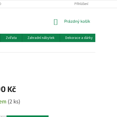
OBNÍCH ÚDAJŮ
DOPRAVA A PLATBA
KONTAKT, OTEVÍRACÍ DOBA
Přihlášení
NÁKUPNÍ
Prázdný košík
KOŠÍK
Zvířata
Zahradní nábytek
Dekorace a dárky
Akvarist
90 Kč
dem
(2 ks)