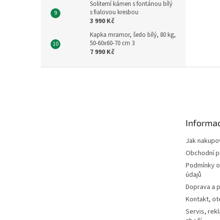
Soliterní kámen s fontánou bílý
s fialovou kresbou
3 990 Kč
Kapka mramor, šedo bílý, 80 kg,
50-60x60-70 cm 3
7 990 Kč
Z
á
p
a
t
Informac
í
Jak nakupo
Obchodní 
Podmínky o
údajů
Doprava a p
Kontakt, ot
Servis, rek