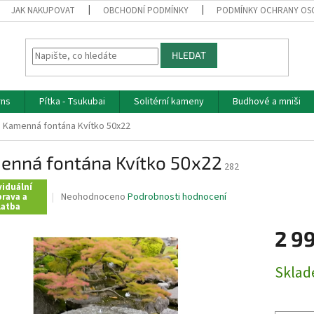
JAK NAKUPOVAT
OBCHODNÍ PODMÍNKY
PODMÍNKY OCHRANY OS
HLEDAT
rns
Pítka - Tsukubai
Solitérní kameny
Budhové a mniši
Kamenná fontána Kvítko 50x22
enná fontána Kvítko 50x22
282
viduální
Průměrné
Neohodnoceno
Podrobnosti hodnocení
rava a
latba
hodnocení
produktu
2 9
je
0,0
z
Měrná
Skla
5
cena:
hvězdiček.