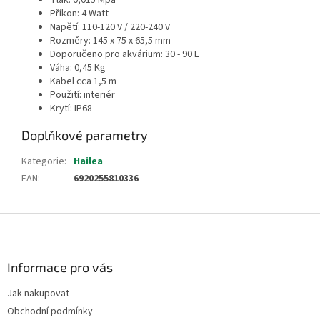
Tlak: 0,015 Mpa
Příkon: 4 Watt
Napětí: 110-120 V / 220-240 V
Rozměry: 145 x 75 x 65,5 mm
Doporučeno pro akvárium: 30 - 90 L
Váha: 0,45 Kg
Kabel cca 1,5 m
Použití: interiér
Krytí: IP68
Doplňkové parametry
Kategorie
:
Hailea
EAN
:
6920255810336
Z
á
p
a
Informace pro vás
t
Jak nakupovat
í
Obchodní podmínky