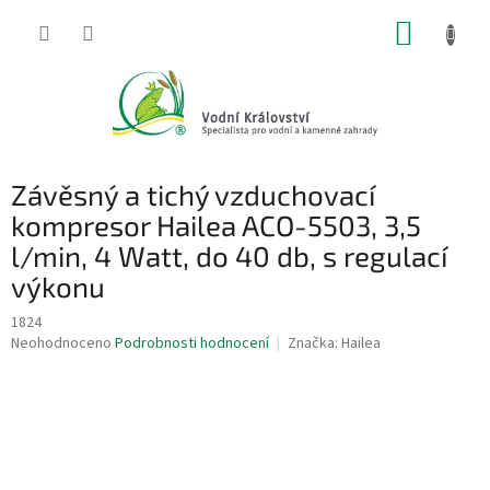
Přejít
NÁKUP
na
obsah
KOŠÍK
Závěsný a tichý vzduchovací
kompresor Hailea ACO-5503, 3,5
l/min, 4 Watt, do 40 db, s regulací
výkonu
1824
Průměrné
Neohodnoceno
Podrobnosti hodnocení
Značka:
Hailea
hodnocení
produktu
je
0,0
z
5
hvězdiček.