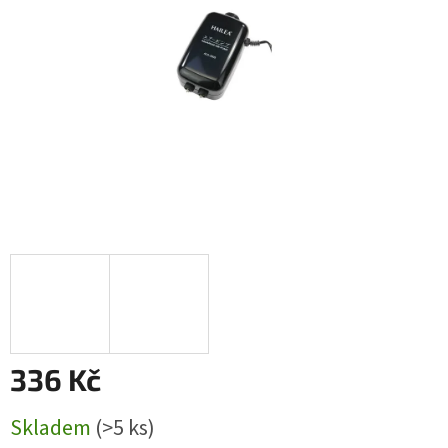
336 Kč
Měrná
Skladem
(>5 ks)
cena: