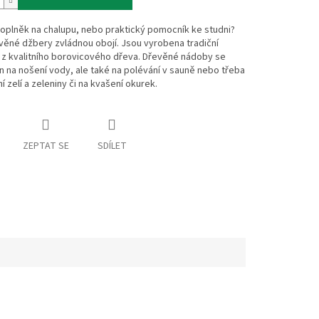
oplněk na chalupu, nebo praktický pomocník ke studni?
ěné džbery zvládnou obojí. Jsou vyrobena tradiční
z kvalitního borovicového dřeva. Dřevěné nádoby se
n na nošení vody, ale také na polévání v sauně nebo třeba
í zelí a zeleniny či na kvašení okurek.
ZEPTAT SE
SDÍLET