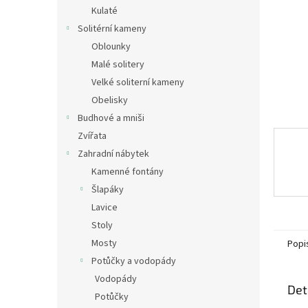
n
Kulaté
e
Solitérní kameny
l
Oblounky
Malé solitery
Velké soliterní kameny
Obelisky
Budhové a mniši
Zvířata
Zahradní nábytek
Kamenné fontány
Šlapáky
Lavice
Stoly
Mosty
Popi
Potůčky a vodopády
Vodopády
Det
Potůčky