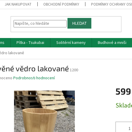
JAK NAKUPOVAT
OBCHODNÍ PODMÍNKY
PODMÍNKY OCHRANY OS
HLEDAT
rns
Pítka - Tsukubai
Solitérní kameny
Budhové a mniši
ědro lakované
věné vědro lakované
1200
né
noceno
Podrobnosti hodnocení
ní
599
u
Měrná
Skla
cena:
ek.