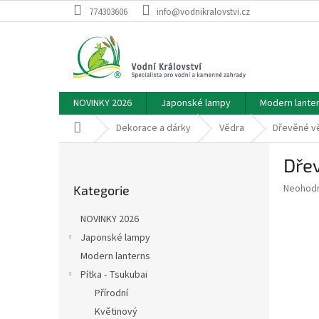
Přejít
774303606
info@vodnikralovstvi.cz
na
obsah
NOVINKY 2026
Japonské lampy
Modern lante
Domů
Dekorace a dárky
Vědra
Dřevěné v
P
Dře
o
Přeskočit
s
Průměr
Neohod
Kategorie
kategorie
t
hodnoce
r
produkt
NOVINKY 2026
a
je
Japonské lampy
0,0
n
z
Modern lanterns
n
5
í
Pítka - Tsukubai
hvězdič
p
Přírodní
a
Květinový