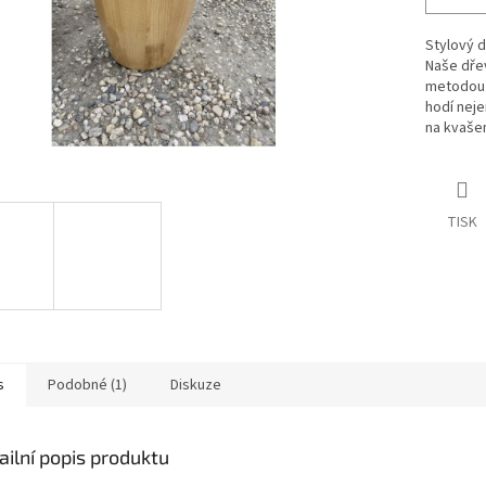
Stylový d
Naše dřev
metodou 
hodí neje
na kvašen
TISK
s
Podobné (1)
Diskuze
ailní popis produktu