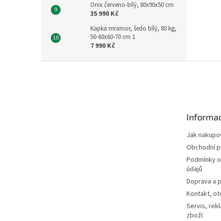
Onix červeno-bílý, 80x90x50 cm
35 990 Kč
Kapka mramor, šedo bílý, 80 kg,
50-60x60-70 cm 1
7 990 Kč
Z
á
p
a
t
Informac
í
Jak nakupo
Obchodní 
Podmínky o
údajů
Doprava a p
Kontakt, ot
Servis, rek
zboží