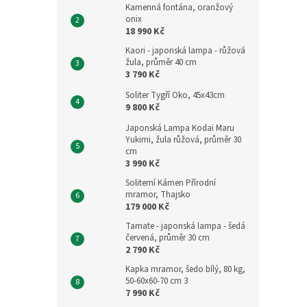
Kamenná fontána, oranžový
onix
18 990 Kč
Kaori - japonská lampa - růžová
žula, průměr 40 cm
3 790 Kč
Soliter Tygří Oko, 45x43cm
9 800 Kč
Japonská Lampa Kodai Maru
Yukimi, žula růžová, průměr 30
cm
3 990 Kč
Soliterní Kámen Přírodní
mramor, Thajsko
179 000 Kč
Tamate - japonská lampa - šedá
červená, průměr 30 cm
2 790 Kč
Kapka mramor, šedo bílý, 80 kg,
50-60x60-70 cm 3
7 990 Kč