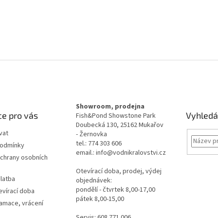
Showroom, prodejna
e pro vás
Vyhledá
Fish&Pond Showstone Park
Doubecká 130, 25162 Mukařov
vat
- Žernovka
tel.: 774 303 606
podmínky
email.: info@vodnikralovstvi.cz
chrany osobních
Otevírací doba, prodej, výdej
latba
objednávek:
pondělí - čtvrtek 8,00-17,00
evírací doba
pátek 8,00-15,00
lamace, vrácení
Servis: 608 771 006