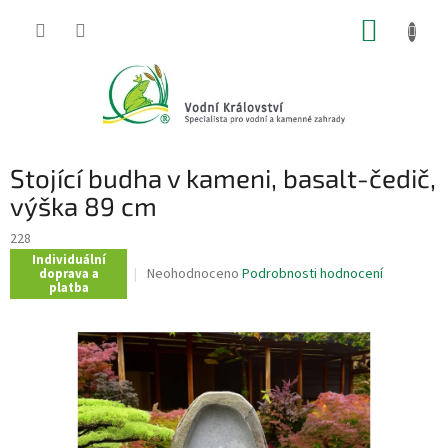
Přejít
NÁKUP
na
obsah
KOŠÍK
Stojící budha v kameni, basalt-čedič,
výška 89 cm
228
Individuální
Průměrné
Neohodnoceno
Podrobnosti hodnocení
doprava a
platba
hodnocení
produktu
je
0,0
z
5
hvězdiček.