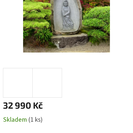
32 990 Kč
Měrná
Skladem
(1 ks)
cena: