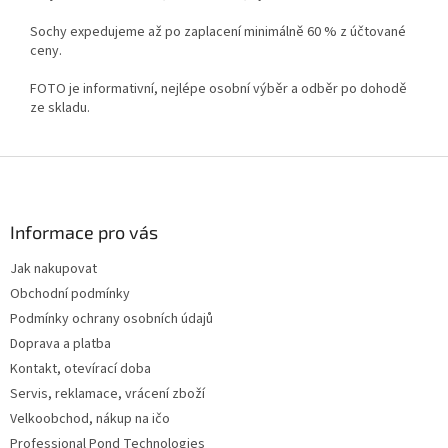
Sochy expedujeme až po zaplacení minimálně 60 % z účtované
ceny.
FOTO je informativní, nejlépe osobní výběr a odběr po dohodě
ze skladu.
Z
á
p
a
Informace pro vás
t
Jak nakupovat
í
Obchodní podmínky
Podmínky ochrany osobních údajů
Doprava a platba
Kontakt, otevírací doba
Servis, reklamace, vrácení zboží
Velkoobchod, nákup na ičo
Professional Pond Technologies