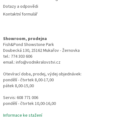
Dotazy a odpovědi
Kontaktní formulář
Showroom, prodejna
Fish&Pond Showstone Park
Doubecká 130, 25162 Mukařov - Žernovka
tel.: 774 303 606
email.: info@vodnikralovstvi.cz
Otevírací doba, prodej, výdej objednávek:
pondělí - čtvrtek 8,00-17,00
pátek 8,00-15,00
Servis: 608 771 006
pondělí - čtvrtek 10,00-16,00
Informace ke stažení