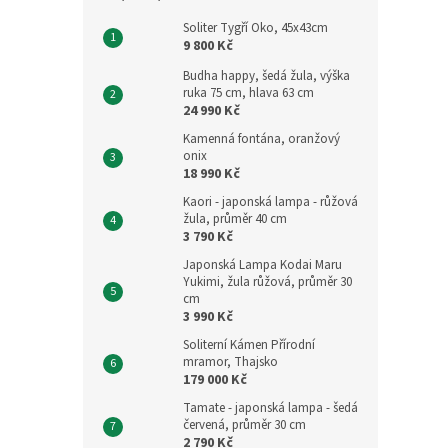
Soliter Tygří Oko, 45x43cm
9 800 Kč
Budha happy, šedá žula, výška
ruka 75 cm, hlava 63 cm
24 990 Kč
Kamenná fontána, oranžový
onix
18 990 Kč
Kaori - japonská lampa - růžová
žula, průměr 40 cm
3 790 Kč
Japonská Lampa Kodai Maru
Yukimi, žula růžová, průměr 30
cm
3 990 Kč
Soliterní Kámen Přírodní
mramor, Thajsko
179 000 Kč
Tamate - japonská lampa - šedá
červená, průměr 30 cm
2 790 Kč