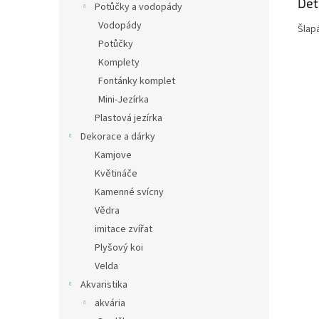
Det
Potůčky a vodopády
Vodopády
Šlapá
Potůčky
Komplety
Fontánky komplet
Mini-Jezírka
Plastová jezírka
Dekorace a dárky
Kamjove
Květináče
Kamenné svícny
Vědra
imitace zvířat
Plyšový koi
Velda
Akvaristika
akvária