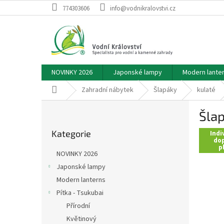
Přejít
774303606
info@vodnikralovstvi.cz
na
obsah
NOVINKY 2026
Japonské lampy
Modern lante
Domů
Zahradní nábytek
Šlapáky
kulaté
P
Šlap
o
Přeskočit
s
Kategorie
kategorie
Indi
t
dop
p
r
NOVINKY 2026
a
Japonské lampy
n
Modern lanterns
n
í
Pítka - Tsukubai
p
Přírodní
a
Květinový