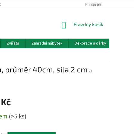
OBNÍCH ÚDAJŮ
DOPRAVA A PLATBA
KONTAKT, OTEVÍRACÍ DOBA
Přihlášení
NÁKUPNÍ
Prázdný košík
KOŠÍK
Zvířata
Zahradní nábytek
Dekorace a dárky
Akvarist
a, průměr 40cm, síla 2 cm
21
 Kč
dem
(>5 ks)