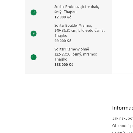
Soliter Probouzející se drak,
šedý, Thajsko
12 800 Kč
Soliter Boulder Mramor,
140x89x80 cm, bílo-šedo-černá,
Thajsko
99 000 Kč
Soliter Plameny ohně
122x25x95, černý, mramor,
Thajsko
188 000 Kč
Z
á
p
a
t
Informac
í
Jak nakupo
Obchodní 