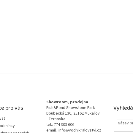
Showroom, prodejna
e pro vás
Vyhledá
Fish&Pond Showstone Park
Doubecká 130, 25162 Mukařov
vat
- Žernovka
tel.: 774 303 606
podmínky
email.: info@vodnikralovstvi.cz