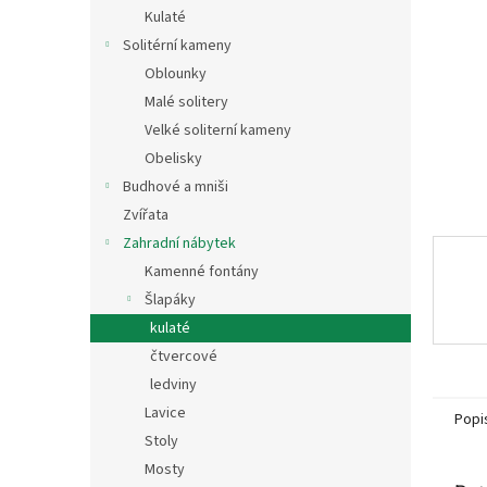
n
Kulaté
e
Solitérní kameny
l
Oblounky
Malé solitery
Velké soliterní kameny
Obelisky
Budhové a mniši
Zvířata
Zahradní nábytek
Kamenné fontány
Šlapáky
kulaté
čtvercové
ledviny
Lavice
Popi
Stoly
Mosty