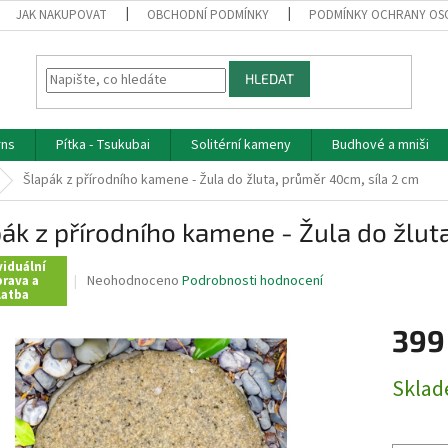
JAK NAKUPOVAT
OBCHODNÍ PODMÍNKY
PODMÍNKY OCHRANY OS
HLEDAT
rns
Pítka - Tsukubai
Solitérní kameny
Budhové a mniši
Šlapák z přírodního kamene - Žula do žluta, průměr 40cm, síla 2 cm
ák z přírodního kamene - Žula do žlut
viduální
Průměrné
Neohodnoceno
Podrobnosti hodnocení
rava a
latba
hodnocení
produktu
399
je
0,0
z
Měrná
Skla
5
cena:
hvězdiček.