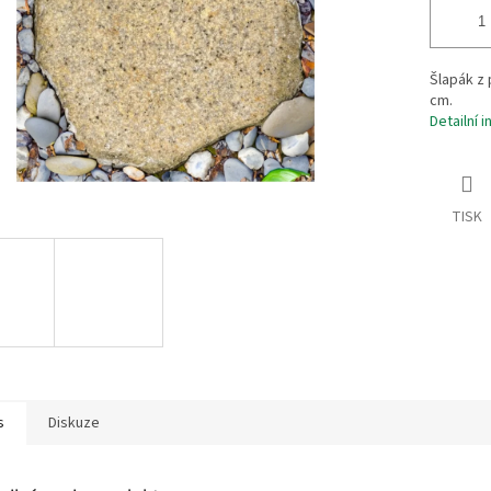
Šlapák z 
cm.
Detailní 
TISK
s
Diskuze