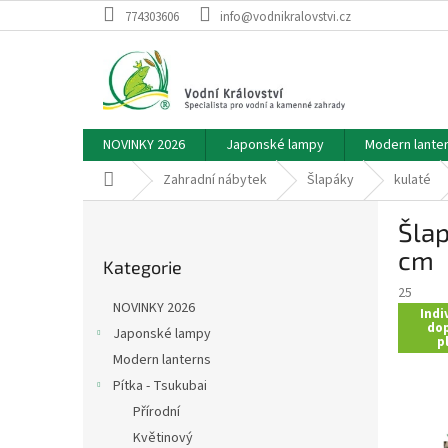
Přejít
774303606
info@vodnikralovstvi.cz
na
obsah
NOVINKY 2026
Japonské lampy
Modern lante
Domů
Zahradní nábytek
Šlapáky
kulaté
P
Šlap
o
Přeskočit
s
cm
Kategorie
kategorie
t
25
r
NOVINKY 2026
Indi
a
dop
Japonské lampy
n
p
Modern lanterns
n
í
Pítka - Tsukubai
p
Přírodní
a
Květinový