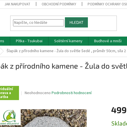
JAK NAKUPOVAT
OBCHODNÍ PODMÍNKY
PODMÍNKY OCHRANY OS
HLEDAT
rns
Pítka - Tsukubai
Solitérní kameny
Budhové a mniši
Šlapák z přírodního kamene - Žula do světle šedé , průměr 50cm, síla 2
ák z přírodního kamene - Žula do světl
viduální
Průměrné
Neohodnoceno
Podrobnosti hodnocení
rava a
latba
hodnocení
produktu
499
je
0,0
z
Měrná
Skla
5
cena: