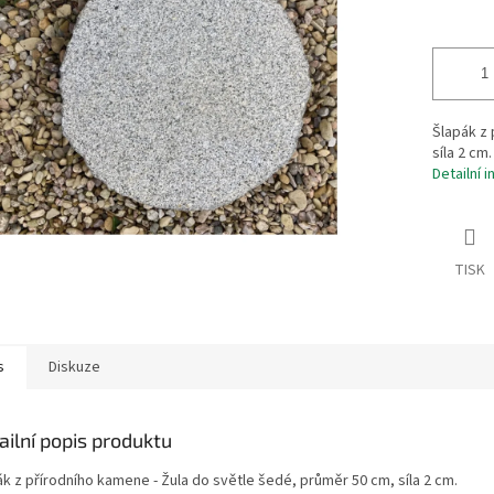
hvězdiček.
Šlapák z 
síla 2 cm.
Detailní 
TISK
s
Diskuze
ailní popis produktu
ák z přírodního kamene - Žula do světle šedé, průměr 50 cm, síla 2 cm.