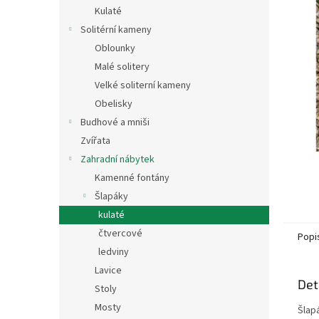
n
Kulaté
e
Solitérní kameny
l
Oblounky
Malé solitery
Velké soliterní kameny
Obelisky
Budhové a mniši
Zvířata
Zahradní nábytek
Kamenné fontány
Šlapáky
kulaté
čtvercové
Popi
ledviny
Lavice
Det
Stoly
Mosty
Šlap