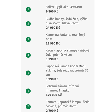
Soliter Tygří Oko, 45x43cm
9 800 Kč
Budha happy, šedá žula, výška
ruka 75 cm, hlava 63 cm
24 990 Kč
Kamenná fontána, oranžový
onix
18 990 Kč
Kaori - japonská lampa - růžová
žula, průměr 40 cm
3 790 Kč
Japonská Lampa Kodai Maru
Yukimi, žula růžová, průměr 30
cm
3 990 Kč
Soliterní Kámen Přírodní
mramor, Thajsko
179 000 Kč
Tamate - japonská lampa - šedá
červená, průměr 30 cm
2 790 Kč