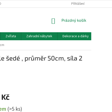
OBNÍCH ÚDAJŮ
DOPRAVA A PLATBA
KONTAKT, OTEVÍRACÍ DOBA
Přihlášení
NÁKUPNÍ
Prázdný košík
KOŠÍK
Zvířata
Zahradní nábytek
Dekorace a dárky
Akvarist
 cm
e šedé , průměr 50cm, síla 2
 Kč
dem
(>5 ks)