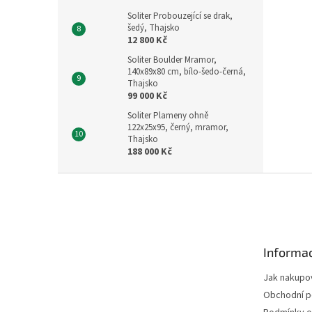
Soliter Probouzející se drak,
šedý, Thajsko
12 800 Kč
Soliter Boulder Mramor,
140x89x80 cm, bílo-šedo-černá,
Thajsko
99 000 Kč
Soliter Plameny ohně
122x25x95, černý, mramor,
Thajsko
188 000 Kč
Z
á
p
a
t
Informac
í
Jak nakupo
Obchodní 