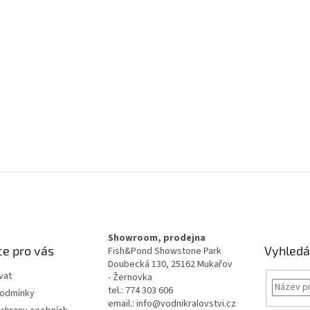
Showroom, prodejna
e pro vás
Vyhledá
Fish&Pond Showstone Park
Doubecká 130, 25162 Mukařov
vat
- Žernovka
tel.: 774 303 606
podmínky
email.: info@vodnikralovstvi.cz