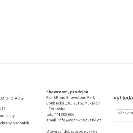
Showroom, prodejna
e pro vás
Vyhledá
Fish&Pond Showstone Park
Doubecká 130, 25162 Mukařov
vat
- Žernovka
tel.: 774 303 606
podmínky
email.: info@vodnikralovstvi.cz
chrany osobních
Otevírací doba, prodej, výdej