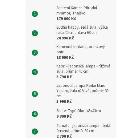
Soliterní Kámen Přírodní
mramor, Thajsko
179 000 Kč
Budha happy, šedá žula, výška
ruka 75 cm, hlava 63 cm
24 990 Kč
Kamenná fontána, oranžový
onix
18 990 Kč
Kaori - japonská lampa - růžová
žula, průměr 40 cm
3 790 Kč
Japonská Lampa Kodai Maru
Yukimi, žula růžová, průměr 30
cm
3 990 Kč
Soliter Tygří Oko, 45x43cm
9 800 Kč
Tamate - japonská lampa - šedá
červená, průměr 30 cm
2 790 Kč