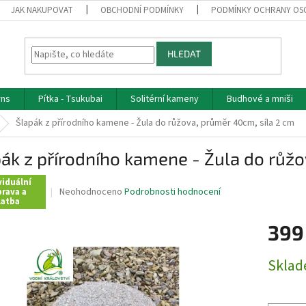
JAK NAKUPOVAT
OBCHODNÍ PODMÍNKY
PODMÍNKY OCHRANY OS
HLEDAT
rns
Pítka - Tsukubai
Solitérní kameny
Budhové a mniši
Šlapák z přírodního kamene - Žula do růžova, průměr 40cm, síla 2 cm
ák z přírodního kamene - Žula do růžo
viduální
Průměrné
Neohodnoceno
Podrobnosti hodnocení
rava a
latba
hodnocení
produktu
399
je
0,0
z
Měrná
Skla
5
cena:
hvězdiček.