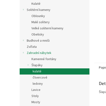
n
Kulaté
e
Solitérní kameny
l
Oblounky
Malé solitery
Velké soliterní kameny
Obelisky
Budhové a mniši
Zvířata
Zahradní nábytek
Kamenné fontány
Šlapáky
Popi
kulaté
čtvercové
Det
ledviny
Lavice
Šlapá
Stoly
Mosty