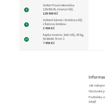
Soliter Proud nekonečna
120x90x30, mramor bílý
128 000 Kč
Soliterní kámen s fontánou bílý
s fialovou kresbou
3 990 Kč
Kapka mramor, šedo bílý, 80 kg,
50-60x60-70 cm 3
7 990 Kč
Z
á
p
a
t
Informac
í
Jak nakupo
Obchodní 
Podmínky o
údajů