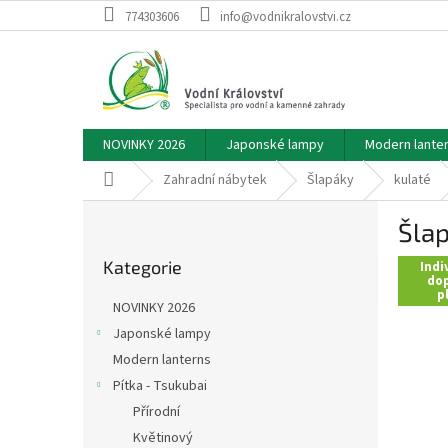
Přejít
774303606
info@vodnikralovstvi.cz
na
obsah
NOVINKY 2026
Japonské lampy
Modern lante
Domů
Zahradní nábytek
Šlapáky
kulaté
P
Šlap
o
Přeskočit
s
Kategorie
kategorie
Indi
t
dop
p
r
NOVINKY 2026
a
Japonské lampy
n
Modern lanterns
n
í
Pítka - Tsukubai
p
Přírodní
a
Květinový