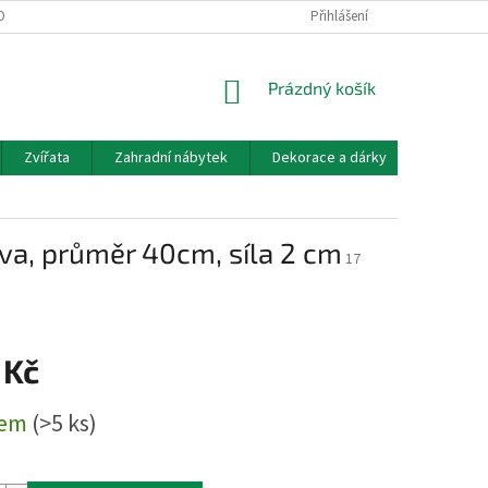
OBNÍCH ÚDAJŮ
DOPRAVA A PLATBA
KONTAKT, OTEVÍRACÍ DOBA
Přihlášení
NÁKUPNÍ
Prázdný košík
KOŠÍK
Zvířata
Zahradní nábytek
Dekorace a dárky
Akvarist
va, průměr 40cm, síla 2 cm
17
 Kč
dem
(>5 ks)