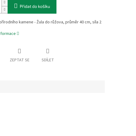
Přidat do košíku
přírodního kamene - Žula do růžova, průměr 40 cm, síla 2
informace
ZEPTAT SE
SDÍLET