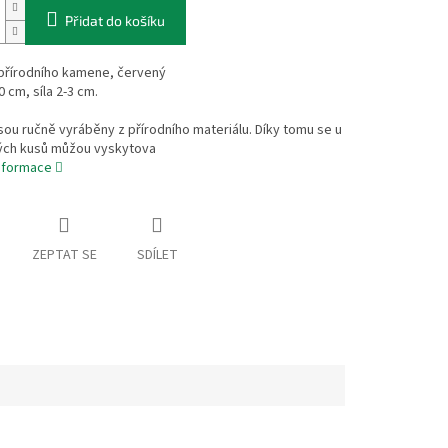
Přidat do košíku
 přírodního kamene, červený
0 cm, síla 2-3 cm.
sou ručně vyráběny z přírodního materiálu. Díky tomu se u
vých kusů můžou vyskytova
informace
ZEPTAT SE
SDÍLET