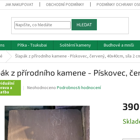
JAK NAKUPOVAT
OBCHODNÍ PODMÍNKY
PODMÍNKY OCHRANY OS
HLEDAT
rns
Pítka - Tsukubai
Solitérní kameny
Budhové a mniši
vé
Šlapák z přírodního kamene - Pískovec, červený, 40x40cm, síla 2 c
ák z přírodního kamene - Pískovec, če
viduální
Průměrné
Neohodnoceno
Podrobnosti hodnocení
rava a
latba
hodnocení
produktu
390
je
0,0
z
Měrná
Skla
5
cena:
hvězdiček.