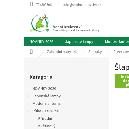
Přejít
774303606
info@vodnikralovstvi.cz
na
obsah
NOVINKY 2026
Japonské lampy
Modern lante
Domů
Zahradní nábytek
Šlapáky
čtverco
P
Šlap
o
Přeskočit
s
Kategorie
kategorie
Indi
t
dop
p
r
NOVINKY 2026
a
Japonské lampy
n
Modern lanterns
n
í
Pítka - Tsukubai
p
Přírodní
a
Květinový