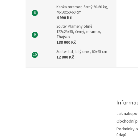
Kapka mramor, černý 50-60 kg,
40-50x50-60 cm
4 990 Kč
Soliter Plameny ohně
122x25x95, černý, mramor,
Thajsko
188 000 Kč
Soliter List, bilý onix, 60x65 cm
12 800 Kč
Z
á
p
a
t
Informac
í
Jak nakupo
Obchodní 
Podmínky o
údajů