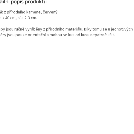
ailní popis produktu
ák z přírodního kamene, červený
 x 40 cm, síla 2-3 cm.
apy jsou ručně vyráběny z přírodního materiálu. Díky tomu se u jednotlivý
ěry jsou pouze orientační a mohou se kus od kusu nepatrně lišit.