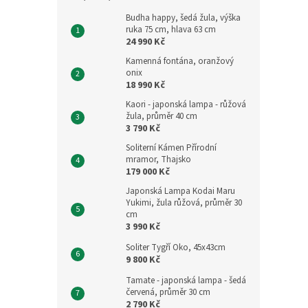
Budha happy, šedá žula, výška
ruka 75 cm, hlava 63 cm
24 990 Kč
Kamenná fontána, oranžový
onix
18 990 Kč
Kaori - japonská lampa - růžová
žula, průměr 40 cm
3 790 Kč
Soliterní Kámen Přírodní
mramor, Thajsko
179 000 Kč
Japonská Lampa Kodai Maru
Yukimi, žula růžová, průměr 30
cm
3 990 Kč
Soliter Tygří Oko, 45x43cm
9 800 Kč
Tamate - japonská lampa - šedá
červená, průměr 30 cm
2 790 Kč