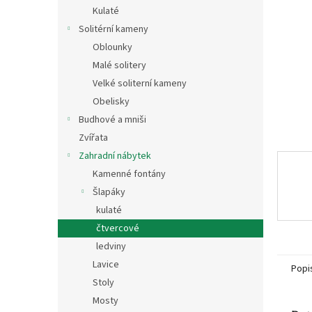
n
Kulaté
e
Solitérní kameny
l
Oblounky
Malé solitery
Velké soliterní kameny
Obelisky
Budhové a mniši
Zvířata
Zahradní nábytek
Kamenné fontány
Šlapáky
kulaté
čtvercové
ledviny
Lavice
Popi
Stoly
Mosty