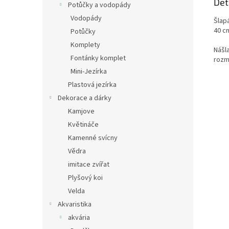
Det
Potůčky a vodopády
Vodopády
Šlap
40 cm
Potůčky
Komplety
Nášl
Fontánky komplet
rozm
Mini-Jezírka
Plastová jezírka
Dekorace a dárky
Kamjove
Květináče
Kamenné svícny
Vědra
imitace zvířat
Plyšový koi
Velda
Akvaristika
akvária