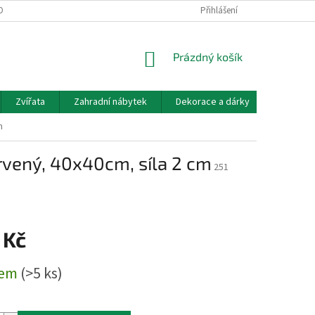
OBNÍCH ÚDAJŮ
DOPRAVA A PLATBA
KONTAKT, OTEVÍRACÍ DOBA
Přihlášení
NÁKUPNÍ
Prázdný košík
KOŠÍK
Zvířata
Zahradní nábytek
Dekorace a dárky
Akvarist
m
rvený, 40x40cm, síla 2 cm
251
 Kč
dem
(>5 ks)