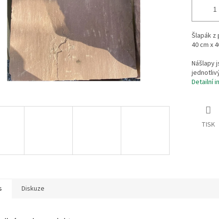
Šlapák z
40 cm x 4
Nášlapy j
jednotli
Detailní 
TISK
s
Diskuze