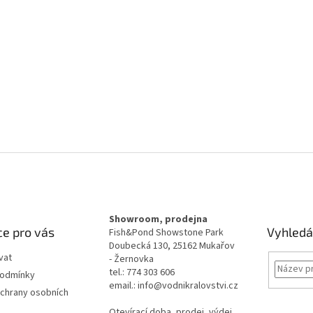
Showroom, prodejna
e pro vás
Vyhledá
Fish&Pond Showstone Park
Doubecká 130, 25162 Mukařov
vat
- Žernovka
tel.: 774 303 606
podmínky
email.: info@vodnikralovstvi.cz
chrany osobních
Otevírací doba, prodej, výdej