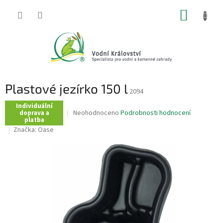
Přejít
NÁKUP
na
obsah
KOŠÍK
Plastové jezírko 150 l
2094
Individuální
Průměrné
Neohodnoceno
Podrobnosti hodnocení
doprava a
platba
hodnocení
Značka:
Oase
produktu
je
0,0
z
5
hvězdiček.