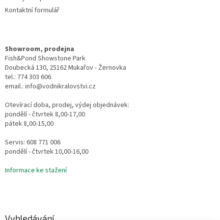
Kontaktní formulář
Showroom, prodejna
Fish&Pond Showstone Park
Doubecká 130, 25162 Mukařov - Žernovka
tel.: 774 303 606
email.: info@vodnikralovstvi.cz
Otevírací doba, prodej, výdej objednávek:
pondělí - čtvrtek 8,00-17,00
pátek 8,00-15,00
Servis: 608 771 006
pondělí - čtvrtek 10,00-16,00
Informace ke stažení
Vyhledávání