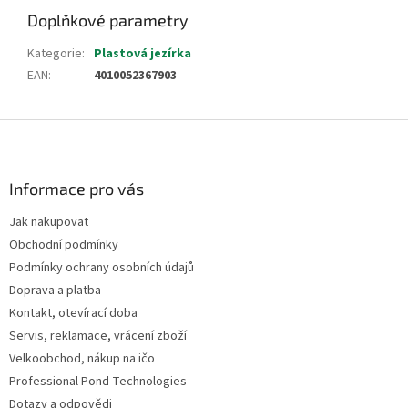
Doplňkové parametry
Kategorie
:
Plastová jezírka
EAN
:
4010052367903
Z
á
p
a
Informace pro vás
t
Jak nakupovat
í
Obchodní podmínky
Podmínky ochrany osobních údajů
Doprava a platba
Kontakt, otevírací doba
Servis, reklamace, vrácení zboží
Velkoobchod, nákup na ičo
Professional Pond Technologies
Dotazy a odpovědi