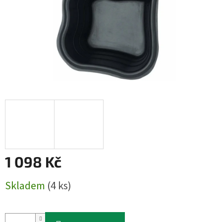
1 098 Kč
Měrná
Skladem
(4 ks)
cena: