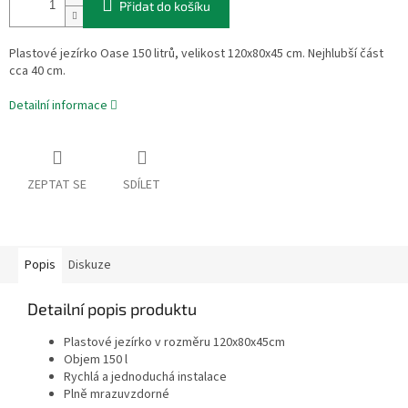
Přidat do košíku
Plastové jezírko Oase 150 litrů, velikost 120x80x45 cm. Nejhlubší část
cca 40 cm.
Detailní informace
ZEPTAT SE
SDÍLET
Popis
Diskuze
Detailní popis produktu
Plastové jezírko v rozměru 120x80x45cm
Objem 150 l
Rychlá a jednoduchá instalace
Plně mrazuvzdorné