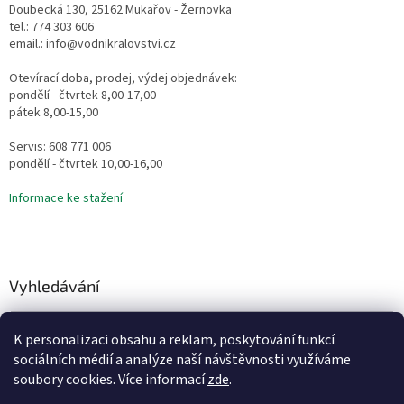
Doubecká 130, 25162 Mukařov - Žernovka
tel.: 774 303 606
email.: info@vodnikralovstvi.cz
Otevírací doba, prodej, výdej objednávek:
pondělí - čtvrtek 8,00-17,00
pátek 8,00-15,00
Servis: 608 771 006
pondělí - čtvrtek 10,00-16,00
Informace ke stažení
Vyhledávání
HLEDAT
K personalizaci obsahu a reklam, poskytování funkcí
sociálních médií a analýze naší návštěvnosti využíváme
soubory cookies. Více informací
zde
.