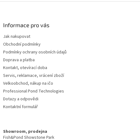
Z
á
p
a
Informace pro vás
t
Jak nakupovat
í
Obchodní podmínky
Podmínky ochrany osobních údajů
Doprava a platba
Kontakt, otevírací doba
Servis, reklamace, vrácení zboží
Velkoobchod, nákup na ičo
Professional Pond Technologies
Dotazy a odpovědi
Kontaktní formulář
Showroom, prodejna
Fish&Pond Showstone Park