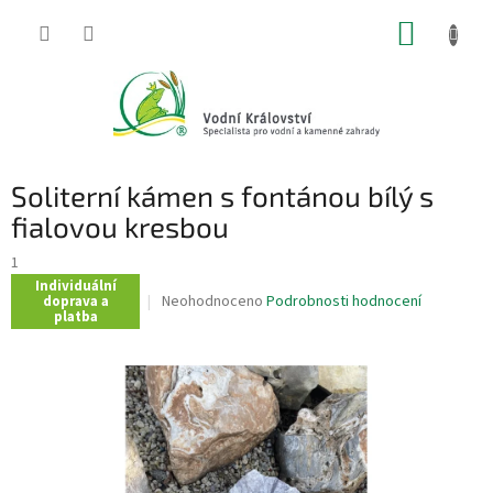
Přejít
NÁKUP
na
obsah
KOŠÍK
Soliterní kámen s fontánou bílý s
fialovou kresbou
1
Individuální
Průměrné
Neohodnoceno
Podrobnosti hodnocení
doprava a
platba
hodnocení
produktu
je
0,0
z
5
hvězdiček.