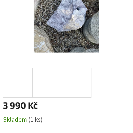
3 990 Kč
Měrná
Skladem
(1 ks)
cena: