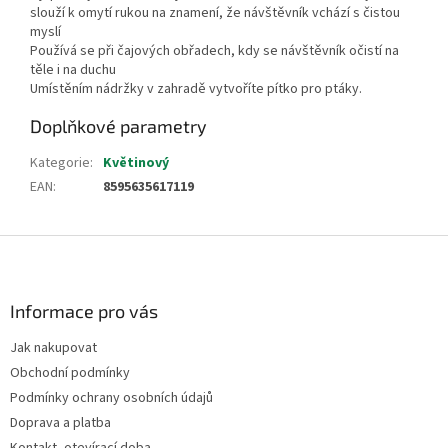
slouží k omytí rukou na znamení, že návštěvník vchází s čistou
myslí
Používá se při čajových obřadech, kdy se návštěvník očistí na
těle i na duchu
Umístěním nádržky v zahradě vytvoříte pítko pro ptáky.
Doplňkové parametry
Kategorie
:
Květinový
EAN
:
8595635617119
Z
á
p
a
Informace pro vás
t
Jak nakupovat
í
Obchodní podmínky
Podmínky ochrany osobních údajů
Doprava a platba