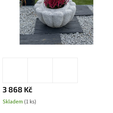
3 868 Kč
Měrná
Skladem
(1 ks)
cena: