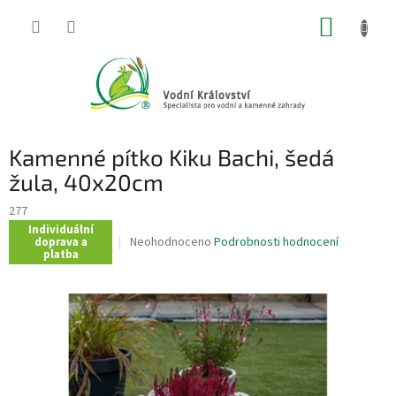
Přejít
NÁKUP
na
obsah
KOŠÍK
Kamenné pítko Kiku Bachi, šedá
žula, 40x20cm
277
Individuální
Průměrné
Neohodnoceno
Podrobnosti hodnocení
doprava a
platba
hodnocení
produktu
je
0,0
z
5
hvězdiček.