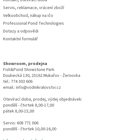
Kontakt, otevírací doba
Servis, reklamace, vrácení zboží
Velkoobchod, nákup na ičo
Professional Pond Technologies
Dotazy a odpovědi
Kontaktní formulář
Showroom, prodejna
Fish&Pond Showstone Park
Doubecká 130, 25162 Mukařov - Žernovka
tel.: 774 303 606
email.: info@vodnikralovstvi.cz
Otevírací doba, prodej, výdej objednávek:
pondělí - čtvrtek 8,00-17,00
pátek 8,00-15,00
Servis: 608 771 006
pondělí - čtvrtek 10,00-16,00