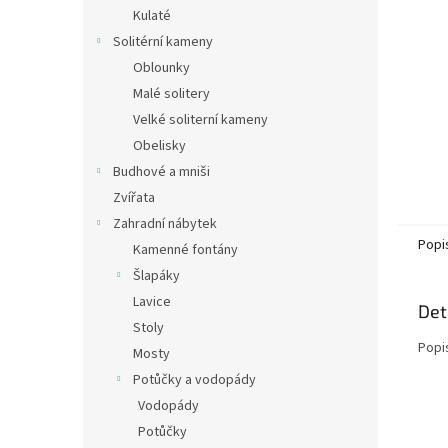
n
Kulaté
e
Solitérní kameny
l
Oblounky
Malé solitery
Velké soliterní kameny
Obelisky
Budhové a mniši
Zvířata
Zahradní nábytek
Popi
Kamenné fontány
Šlapáky
Lavice
Det
Stoly
Popi
Mosty
Potůčky a vodopády
Vodopády
Potůčky