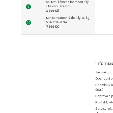
Soliterní kámen s fontánou bílý
s fialovou kresbou
3 990 Kč
Kapka mramor, šedo bílý, 80 kg,
50-60x60-70 cm 3
7 990 Kč
Z
á
p
a
t
Informac
í
Jak nakupo
Obchodní 
Podmínky o
údajů
Doprava a p
Kontakt, ot
Servis, rek