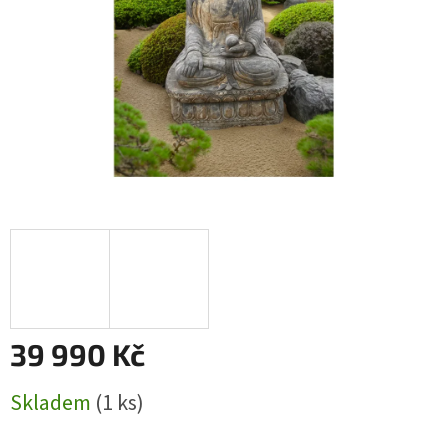
39 990 Kč
Měrná
Skladem
(1 ks)
cena: