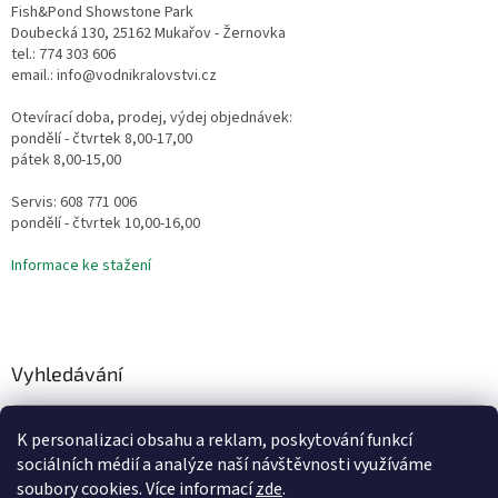
Fish&Pond Showstone Park
Doubecká 130, 25162 Mukařov - Žernovka
tel.: 774 303 606
email.: info@vodnikralovstvi.cz
Otevírací doba, prodej, výdej objednávek:
pondělí - čtvrtek 8,00-17,00
pátek 8,00-15,00
Servis: 608 771 006
pondělí - čtvrtek 10,00-16,00
Informace ke stažení
Vyhledávání
HLEDAT
K personalizaci obsahu a reklam, poskytování funkcí
sociálních médií a analýze naší návštěvnosti využíváme
soubory cookies. Více informací
zde
.