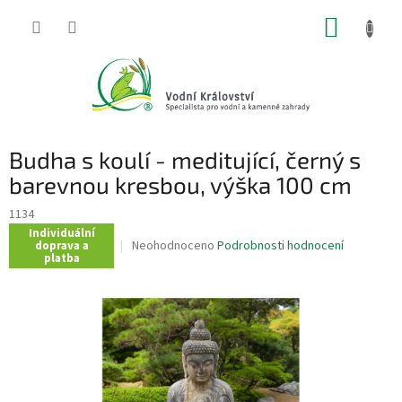
Přejít
NÁKUP
na
obsah
KOŠÍK
Budha s koulí - meditující, černý s
barevnou kresbou, výška 100 cm
1134
Individuální
Průměrné
Neohodnoceno
Podrobnosti hodnocení
doprava a
platba
hodnocení
produktu
je
0,0
z
5
hvězdiček.