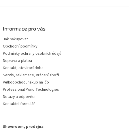
Z
á
p
a
Informace pro vás
t
Jak nakupovat
í
Obchodní podmínky
Podmínky ochrany osobních údajů
Doprava a platba
Kontakt, otevírací doba
Servis, reklamace, vrácení zboží
Velkoobchod, nákup na ičo
Professional Pond Technologies
Dotazy a odpovědi
Kontaktní formulář
Showroom, prodejna