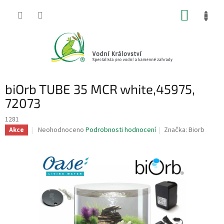
Přejít
NÁKUP
na
obsah
KOŠÍK
biOrb TUBE 35 MCR white,45975,
72073
1281
Průměrné
Neohodnoceno
Podrobnosti hodnocení
Značka:
Biorb
Akce
hodnocení
produktu
je
0,0
z
5
hvězdiček.