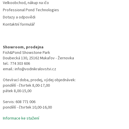
Velkoobchod, nákup na ičo
Professional Pond Technologies
Dotazy a odpovědi
Kontaktní formulář
Showroom, prodejna
Fish&Pond Showstone Park
Doubecká 130, 25162 Mukařov - Žernovka
tel.: 774 303 606
email.: info@vodnikralovstvi.cz
Otevírací doba, prodej, výdej objednávek:
pondělí - čtvrtek 8,00-17,00
pátek 8,00-15,00
Servis: 608 771 006
pondělí - čtvrtek 10,00-16,00
Informace ke stažení