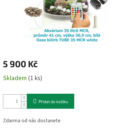
5 900 Kč
Měrná
Skladem
(1 ks)
cena:
Přidat do košíku
Zdarma od nás dostanete