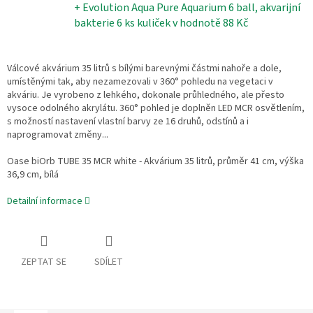
+ Evolution Aqua Pure Aquarium 6 ball, akvarijní
bakterie 6 ks kuliček
v hodnotě 88 Kč
Válcové akvárium 35 litrů s bílými barevnými částmi nahoře a dole,
umístěnými tak, aby nezamezovali v 360° pohledu na vegetaci v
akváriu. Je vyrobeno z lehkého, dokonale průhledného, ale přesto
vysoce odolného akrylátu. 360° pohled je doplněn LED MCR osvětlením,
s možností nastavení vlastní barvy ze 16 druhů, odstínů a i
naprogramovat změny...
Oase biOrb TUBE 35 MCR white - Akvárium 35 litrů, průměr 41 cm, výška
36,9 cm, bílá
Detailní informace
ZEPTAT SE
SDÍLET