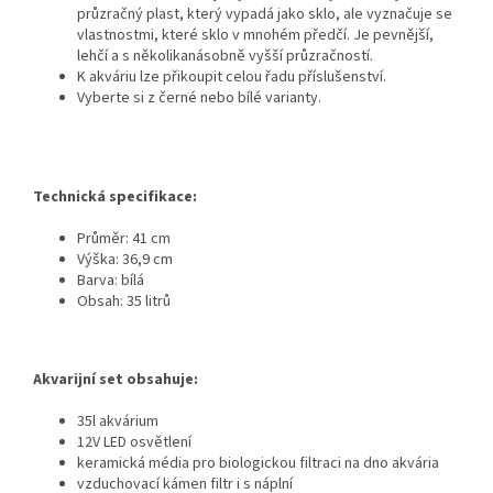
průzračný plast, který vypadá jako sklo, ale vyznačuje se
vlastnostmi, které sklo v mnohém předčí. Je pevnější,
lehčí a s několikanásobně vyšší průzračností.
K akváriu lze přikoupit celou řadu příslušenství.
Vyberte si z černé nebo bílé varianty.
Technická specifikace:
Průměr: 41 cm
Výška: 36,9 cm
Barva: bílá
Obsah: 35 litrů
Akvarijní set obsahuje:
35l akvárium
12V LED osvětlení
keramická média pro biologickou filtraci na dno akvária
vzduchovací kámen filtr i s náplní