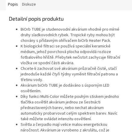
Popis
Diskuze
Detailní popis produktu
BiOrb TUBE je studenovodní akvárium vhodné pro mírné
druhy sladkovodních rybek. Tropické ryby mohou být
chovány s přídavným ohřívačem biOrb Heater Pack.
K biologické filtraci se používá speciální keramické
médium, jehož povrchová plocha odpovídá rozloze
fotbalového hřiště. Přebytek nečistot zachycuje filtrační
vložka ve spodní části akvária.
Chcete-li zachovat své akvárium průzračně čisté, stačí
jednoduše každé čtyři týdny vyměnit filtrační patronu a
třetinu vody.
Akvárium biOrb TUBE je dodáváno s úsporným LED
osvětlením.
Díky funkci Multi-Color můžete pouhým stiskem jednoho
tlačítka osvětlit akvárium jednou ze šestnácti
přednastavených barev, nebo nechat akvárium
automaticky probarvovat celým spektrem barev. Navíc
také můžete ovládat intenzitu osvětlení.
Světla a čerpadlo mají velice malou energetickou
náročnost. Akvárium je vyrobeno z akrylátu, což je