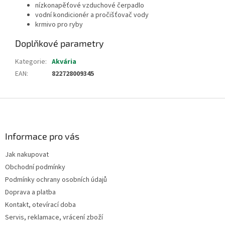
nízkonapěťové vzduchové čerpadlo
vodní kondicionér a pročišťovač vody
krmivo pro ryby
Doplňkové parametry
Kategorie
:
Akvária
EAN
:
822728009345
Z
á
p
a
Informace pro vás
t
Jak nakupovat
í
Obchodní podmínky
Podmínky ochrany osobních údajů
Doprava a platba
Kontakt, otevírací doba
Servis, reklamace, vrácení zboží