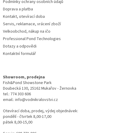
Podmínky ochrany osobních údajů
Doprava a platba
Kontakt, otevírací doba
Servis, reklamace, vrácení zboží
Velkoobchod, nákup na ičo
Professional Pond Technologies
Dotazy a odpovědi
Kontaktní formulář
Showroom, prodejna
Fish&Pond Showstone Park
Doubecká 130, 25162 Mukařov - Žernovka
tel.: 774 303 606
email.: info@vodnikralovstvi.cz
Otevírací doba, prodej, výdej objednávek:
pondělí - čtvrtek 8,00-17,00
pátek 8,00-15,00