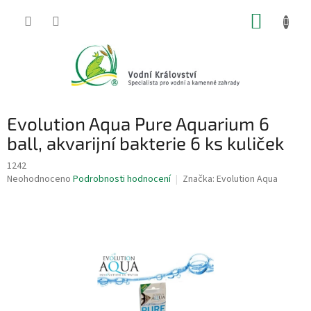
Přejít
NÁKUP
na
obsah
KOŠÍK
Evolution Aqua Pure Aquarium 6
ball, akvarijní bakterie 6 ks kuliček
1242
Průměrné
Neohodnoceno
Podrobnosti hodnocení
Značka:
Evolution Aqua
hodnocení
produktu
je
0,0
z
5
hvězdiček.