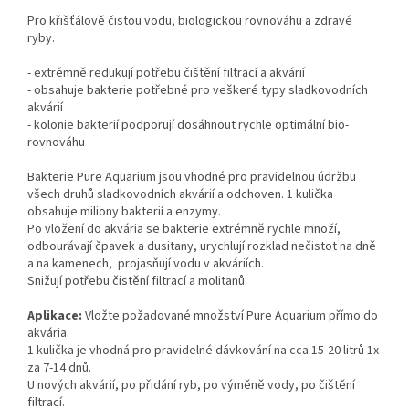
Pro křišťálově čistou vodu, biologickou rovnováhu a zdravé
ryby.
- extrémně redukují potřebu čištění filtrací a akvárií
- obsahuje bakterie potřebné pro veškeré typy sladkovodních
akvárií
- kolonie bakterií podporují dosáhnout rychle optimální bio-
rovnováhu
Bakterie Pure Aquarium jsou vhodné pro pravidelnou údržbu
všech druhů sladkovodních akvárií a odchoven. 1 kulička
obsahuje miliony bakterií a enzymy.
Po vložení do akvária se bakterie extrémně rychle množí,
odbourávají čpavek a dusitany, urychlují rozklad nečistot na dně
a na kamenech, projasňují vodu v akváriích.
Snižují potřebu čistění filtrací a molitanů.
Aplikace:
Vložte požadované množství Pure Aquarium přímo do
akvária.
1 kulička je vhodná pro pravidelné dávkování na cca 15-20 litrů 1x
za 7-14 dnů.
U nových akvárií, po přidání ryb, po výměně vody, po čištění
filtrací.