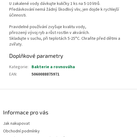
U zakalené vody dávkujte kuličky 1 ks na 5-10 litrů.
Předávkování nemá žádný škodlivý vliv, jen dojde k rychlejší
účinnosti.
Pravidelné používání zvyšuje kvalitu vody,
přirozený vývoj ryb a růst rostlin v akváriích.
Skladujte v suchu, při teplotách 5-25°C. Chraňte před dětmi a
zvířaty.
Doplňkové parametry
Kategorie
:
Bakterie a rovnováha
EAN
:
5060088875971
Z
á
p
a
Informace pro vás
t
Jak nakupovat
í
Obchodní podmínky