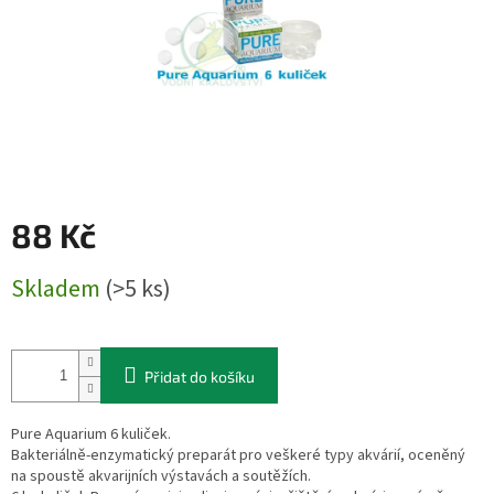
88 Kč
Měrná
Skladem
(>5 ks)
cena:
Přidat do košíku
Pure Aquarium 6 kuliček.
Bakteriálně-enzymatický preparát pro veškeré typy akvárií, oceněný
na spoustě akvarijních výstavách a soutěžích.