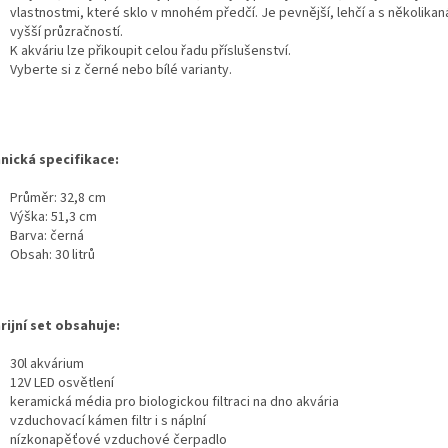
vlastnostmi, které sklo v mnohém předčí. Je pevnější, lehčí a s několika
vyšší průzračností.
K akváriu lze přikoupit celou řadu příslušenství.
Vyberte si z černé nebo bílé varianty.
nická specifikace:
Průměr: 32,8 cm
Výška: 51,3 cm
Barva: černá
Obsah: 30 litrů
rijní set obsahuje:
30l akvárium
12V LED osvětlení
keramická média pro biologickou filtraci na dno akvária
vzduchovací kámen filtr i s náplní
nízkonapěťové vzduchové čerpadlo