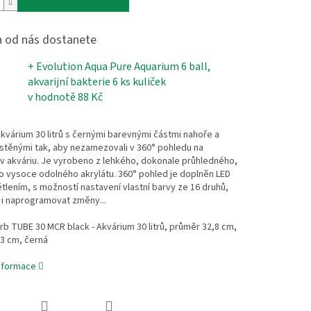
 od nás dostanete
+ Evolution Aqua Pure Aquarium 6 ball,
akvarijní bakterie 6 ks kuliček
v hodnotě 88 Kč
kvárium 30 litrů s černými barevnými částmi nahoře a
stěnými tak, aby nezamezovali v 360° pohledu na
v akváriu. Je vyrobeno z lehkého, dokonale průhledného,
o vysoce odolného akrylátu. 360° pohled je doplněn LED
lením, s možností nastavení vlastní barvy ze 16 druhů,
 i naprogramovat změny...
b TUBE 30 MCR black - Akvárium 30 litrů, průměr 32,8 cm,
3 cm, černá
informace