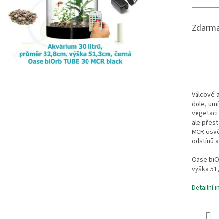
Zdarma
Válcové a
dole, umí
vegetaci 
ale přest
MCR osvět
odstínů a
Oase biOr
výška 51,
Detailní 