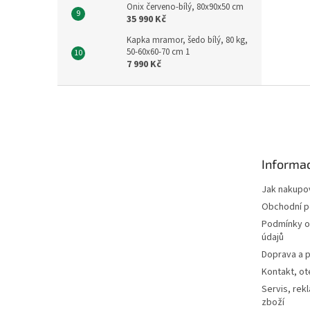
Onix červeno-bílý, 80x90x50 cm
35 990 Kč
Kapka mramor, šedo bílý, 80 kg,
50-60x60-70 cm 1
7 990 Kč
Z
á
p
a
t
Informac
í
Jak nakupo
Obchodní 
Podmínky o
údajů
Doprava a p
Kontakt, ot
Servis, rek
zboží