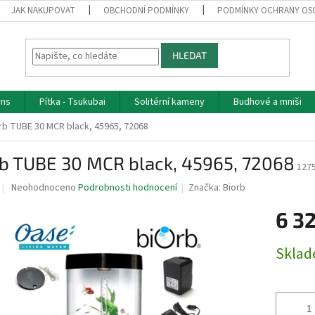
JAK NAKUPOVAT
OBCHODNÍ PODMÍNKY
PODMÍNKY OCHRANY OS
HLEDAT
rns
Pítka - Tsukubai
Solitérní kameny
Budhové a mniši
rb TUBE 30 MCR black, 45965, 72068
rb TUBE 30 MCR black, 45965, 72068
127
Průměrné
Neohodnoceno
Podrobnosti hodnocení
Značka:
Biorb
hodnocení
produktu
6 3
je
0,0
Měrná
Skla
z
cena:
5
hvězdiček.