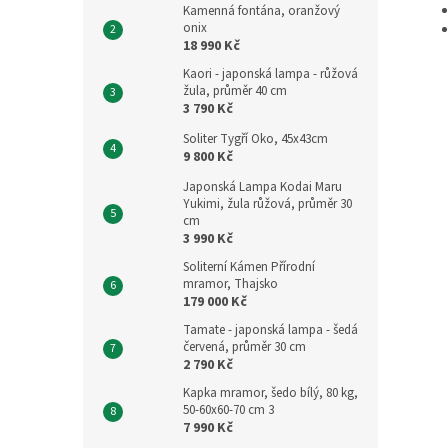
Kamenná fontána, oranžový
onix
18 990 Kč
Kaori - japonská lampa - růžová
žula, průměr 40 cm
3 790 Kč
Soliter Tygří Oko, 45x43cm
9 800 Kč
Japonská Lampa Kodai Maru
Yukimi, žula růžová, průměr 30
cm
3 990 Kč
Soliterní Kámen Přírodní
mramor, Thajsko
179 000 Kč
Tamate - japonská lampa - šedá
červená, průměr 30 cm
2 790 Kč
Kapka mramor, šedo bílý, 80 kg,
50-60x60-70 cm 3
7 990 Kč