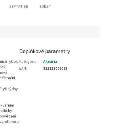
ZEPTAT SE
SDÍLET
Doplňkové parametry
ních rybek.
Kategorie
:
Akvária
ack.
EAN
:
822728009093
chová
filtrační
čtyři týdny
 akvárium
maticky
osvětlení.
 vyrobeno z