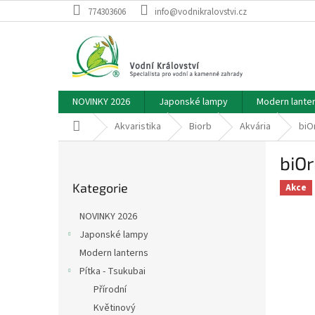
Přejít
774303606
info@vodnikralovstvi.cz
na
obsah
NOVINKY 2026
Japonské lampy
Modern lante
Domů
Akvaristika
Biorb
Akvária
biO
P
biO
o
Přeskočit
s
Kategorie
kategorie
Akce
t
r
NOVINKY 2026
a
Japonské lampy
n
Modern lanterns
n
í
Pítka - Tsukubai
p
Přírodní
a
Květinový