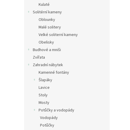
n
Kulaté
e
Solitérní kameny
l
Oblounky
Malé solitery
Velké soliterní kameny
Obelisky
Budhové a mniši
Zvířata
Zahradní nábytek
Kamenné fontány
Šlapáky
Lavice
Stoly
Mosty
Potůčky a vodopády
Vodopády
Potůčky