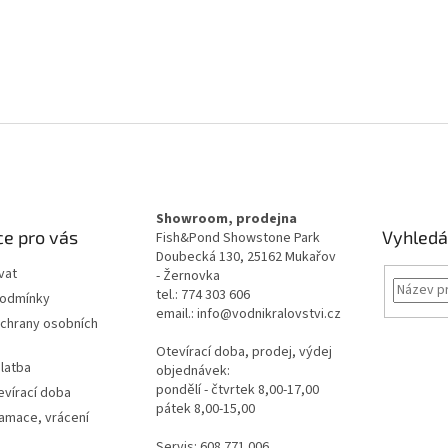
Showroom, prodejna
e pro vás
Vyhledá
Fish&Pond Showstone Park
Doubecká 130, 25162 Mukařov
vat
- Žernovka
tel.: 774 303 606
podmínky
email.: info@vodnikralovstvi.cz
chrany osobních
Otevírací doba, prodej, výdej
latba
objednávek:
pondělí - čtvrtek 8,00-17,00
evírací doba
pátek 8,00-15,00
lamace, vrácení
Servis: 608 771 006