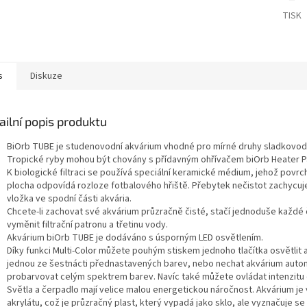
TISK
s
Diskuze
ailní popis produktu
BiOrb TUBE je studenovodní akvárium vhodné pro mírné druhy sladkovod
Tropické ryby mohou být chovány s přídavným ohřívačem biOrb Heater P
K biologické filtraci se používá speciální keramické médium, jehož povr
plocha odpovídá rozloze fotbalového hřiště. Přebytek nečistot zachycuje 
vložka ve spodní části akvária.
Chcete-li zachovat své akvárium průzračně čisté, stačí jednoduše každé 
vyměnit filtrační patronu a třetinu vody.
Akvárium biOrb TUBE je dodáváno s úsporným LED osvětlením.
Díky funkci Multi-Color můžete pouhým stiskem jednoho tlačítka osvětlit
jednou ze šestnácti přednastavených barev, nebo nechat akvárium auto
probarvovat celým spektrem barev. Navíc také můžete ovládat intenzitu 
Světla a čerpadlo mají velice malou energetickou náročnost. Akvárium je
akrylátu, což je průzračný plast, který vypadá jako sklo, ale vyznačuje se