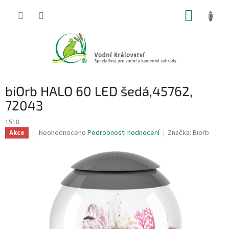
Přejít
NÁKUP
na
obsah
KOŠÍK
biOrb HALO 60 LED šedá,45762,
72043
1518
Průměrné
Neohodnoceno
Podrobnosti hodnocení
Značka:
Biorb
Akce
hodnocení
produktu
je
0,0
z
5
hvězdiček.