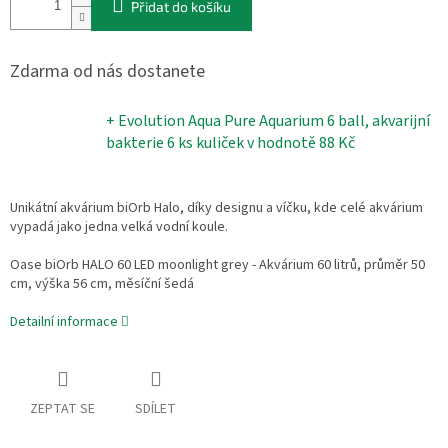
Přidat do košíku
Zdarma od nás dostanete
+ Evolution Aqua Pure Aquarium 6 ball, akvarijní
bakterie 6 ks kuliček
v hodnotě 88 Kč
Unikátní akvárium biOrb Halo, díky designu a víčku, kde celé akvárium
vypadá jako jedna velká vodní koule.
Oase biOrb HALO 60 LED moonlight grey - Akvárium 60 litrů, průměr 50
cm, výška 56 cm, měsíční šedá
Detailní informace
ZEPTAT SE
SDÍLET