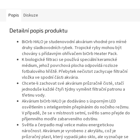
Popis
Diskuze
Detailní popis produktu
BiOrb HALO je studenovodní akvárium vhodné pro mírné
druhy sladkovodních rybek. Tropické ryby mohou být
chovány s přídavným ohřívačem biOrb Heater Pack.
K biologické filtraci se používá speciální keramické
médium, jehož povrchová plocha odpovídá rozloze
fotbalového hřiště. Přebytek nečistot zachycuje filtrační
vložka ve spodní části akvária.
Chcete-li zachovat své akvárium průzračně čisté, stačí
jednoduše každé čtyři týdny vyměnit filtrační patronu a
třetinu vody.
Akvárium biOrb HALO je dodáváno s úsporným LED
osvětlením s inteligentním přepínáním do nočního režimu.
V případě, že se v místnosti setmí, světlo samo přejde do
příjemného modře zabarveného odstínu.
Světla a čerpadlo mají velice malou energetickou
náročnost. Akvárium je vyrobeno z akrylátu, což je
průzračný plast, který vypadá jako sklo, ale vyznačuje se