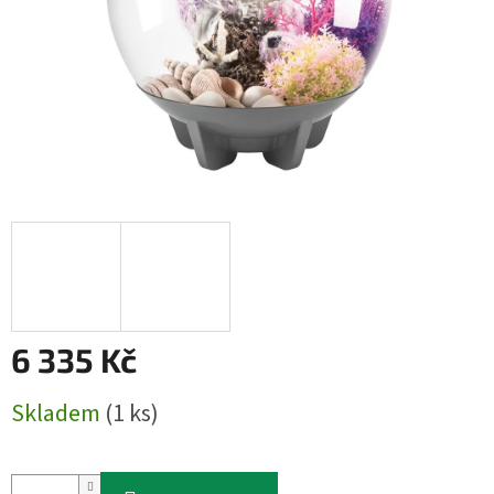
6 335 Kč
Měrná
Skladem
(1 ks)
cena: