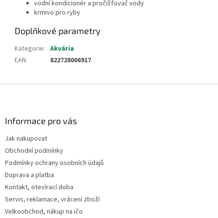
vodní kondicionér a pročišťovač vody
krmivo pro ryby
Doplňkové parametry
Kategorie
:
Akvária
EAN
:
822728006917
Z
á
p
a
Informace pro vás
t
Jak nakupovat
í
Obchodní podmínky
Podmínky ochrany osobních údajů
Doprava a platba
Kontakt, otevírací doba
Servis, reklamace, vrácení zboží
Velkoobchod, nákup na ičo