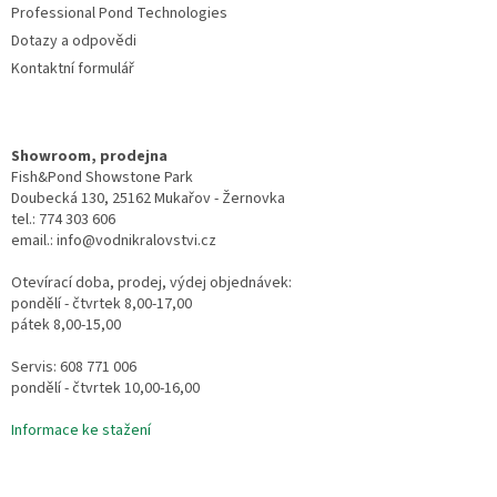
Professional Pond Technologies
Dotazy a odpovědi
Kontaktní formulář
Showroom, prodejna
Fish&Pond Showstone Park
Doubecká 130, 25162 Mukařov - Žernovka
tel.: 774 303 606
email.: info@vodnikralovstvi.cz
Otevírací doba, prodej, výdej objednávek:
pondělí - čtvrtek 8,00-17,00
pátek 8,00-15,00
Servis: 608 771 006
pondělí - čtvrtek 10,00-16,00
Informace ke stažení