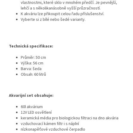
vlastnostmi, které sklo v mnohém předčí. Je pevnější,
lehčí a s několikanásobně vyšší průzračností.
K akváriu lze přikoupit celou řadu příslušenství.
Vyberte si z bílé nebo šedé varianty.
Technická specifikace:
Průměr: 50 cm
Výška: 56 cm
Barva: šeda
Obsah: 60 litrů
Akvarijní set obsahuje:
60l akvárium
12V LED osvětlení
keramická média pro biologickou filtraci na dno akvária
vzduchovací kámen filtr i s náplní
nízkonapěťové vzduchové čerpadlo