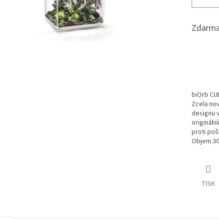
Zdarma
biOrb CUB
Zcela nov
designu 
origináln
proti poš
Objem 30
TISK