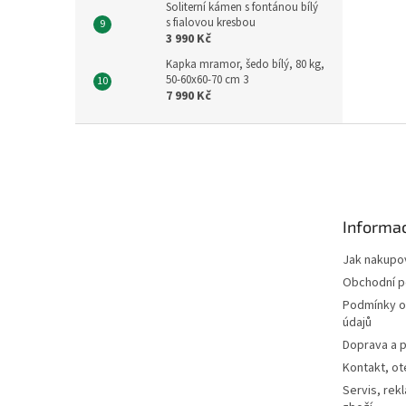
Soliterní kámen s fontánou bílý
s fialovou kresbou
3 990 Kč
Kapka mramor, šedo bílý, 80 kg,
50-60x60-70 cm 3
7 990 Kč
Z
á
p
a
t
Informac
í
Jak nakupo
Obchodní 
Podmínky o
údajů
Doprava a p
Kontakt, ot
Servis, rek