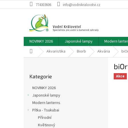
Přejít
774303606
info@vodnikralovstvi.cz
na
obsah
NOVINKY 2026
Japonské lampy
Modern lante
Domů
Akvaristika
Biorb
Akvária
biO
P
biOr
o
Přeskočit
s
Kategorie
kategorie
Akce
t
r
NOVINKY 2026
a
Japonské lampy
n
Modern lanterns
n
í
Pítka - Tsukubai
p
Přírodní
a
Květinový