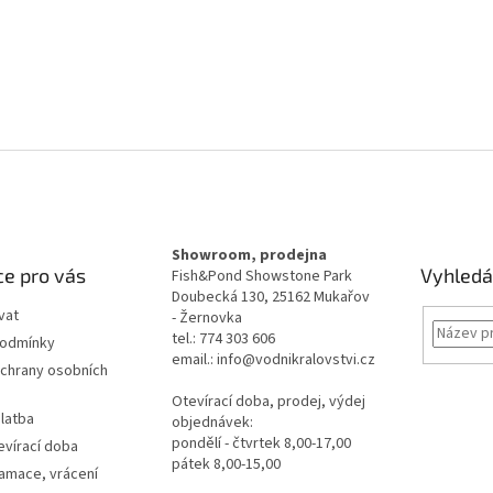
Showroom, prodejna
e pro vás
Vyhledá
Fish&Pond Showstone Park
Doubecká 130, 25162 Mukařov
vat
- Žernovka
tel.: 774 303 606
podmínky
email.: info@vodnikralovstvi.cz
chrany osobních
Otevírací doba, prodej, výdej
latba
objednávek:
pondělí - čtvrtek 8,00-17,00
evírací doba
pátek 8,00-15,00
lamace, vrácení