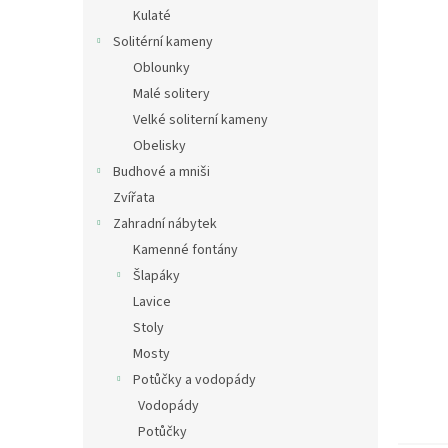
n
Kulaté
e
Solitérní kameny
l
Oblounky
Malé solitery
Velké soliterní kameny
Obelisky
Budhové a mniši
Zvířata
Zahradní nábytek
Kamenné fontány
Šlapáky
Lavice
Stoly
Mosty
Potůčky a vodopády
Vodopády
Potůčky