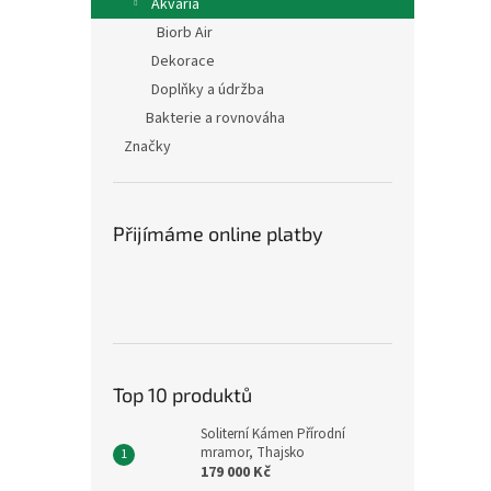
Akvária
Biorb Air
Dekorace
Doplňky a údržba
Bakterie a rovnováha
Značky
Přijímáme online platby
Top 10 produktů
Soliterní Kámen Přírodní
mramor, Thajsko
179 000 Kč