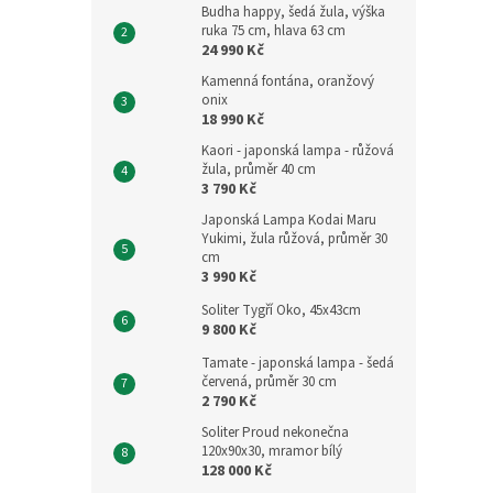
Budha happy, šedá žula, výška
ruka 75 cm, hlava 63 cm
24 990 Kč
Kamenná fontána, oranžový
onix
18 990 Kč
Kaori - japonská lampa - růžová
žula, průměr 40 cm
3 790 Kč
Japonská Lampa Kodai Maru
Yukimi, žula růžová, průměr 30
cm
3 990 Kč
Soliter Tygří Oko, 45x43cm
9 800 Kč
Tamate - japonská lampa - šedá
červená, průměr 30 cm
2 790 Kč
Soliter Proud nekonečna
120x90x30, mramor bílý
128 000 Kč