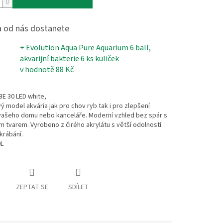
 od nás dostanete
+ Evolution Aqua Pure Aquarium 6 ball,
akvarijní bakterie 6 ks kuliček
v hodnotě 88 Kč
E 30 LED white,
ý model akvária jak pro chov ryb tak i pro zlepšení
vašeho domu nebo kanceláře. Moderní vzhled bez spár s
ím tvarem. Vyrobeno z čirého akrylátu s větší odolností
krábání.
L
ZEPTAT SE
SDÍLET