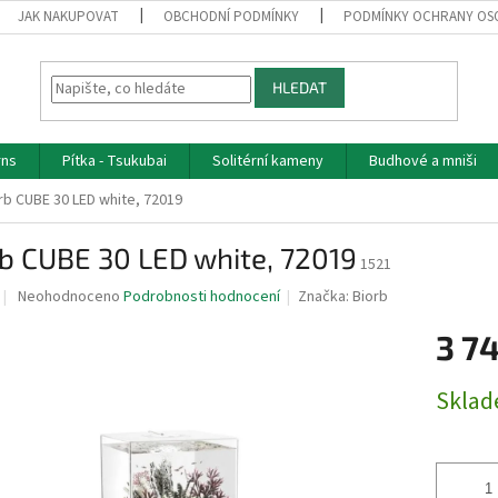
JAK NAKUPOVAT
OBCHODNÍ PODMÍNKY
PODMÍNKY OCHRANY OS
HLEDAT
rns
Pítka - Tsukubai
Solitérní kameny
Budhové a mniši
rb CUBE 30 LED white, 72019
b CUBE 30 LED white, 72019
1521
Průměrné
Neohodnoceno
Podrobnosti hodnocení
Značka:
Biorb
hodnocení
produktu
3 7
je
0,0
Měrná
Skla
z
cena:
5
hvězdiček.