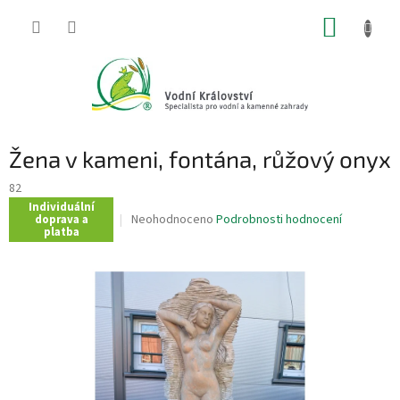
Přejít
NÁKUP
na
obsah
KOŠÍK
Žena v kameni, fontána, růžový onyx
82
Individuální
Průměrné
Neohodnoceno
Podrobnosti hodnocení
doprava a
platba
hodnocení
produktu
je
0,0
z
5
hvězdiček.