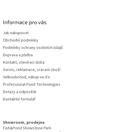
Z
á
p
a
Informace pro vás
t
Jak nakupovat
í
Obchodní podmínky
Podmínky ochrany osobních údajů
Doprava a platba
Kontakt, otevírací doba
Servis, reklamace, vrácení zboží
Velkoobchod, nákup na ičo
Professional Pond Technologies
Dotazy a odpovědi
Kontaktní formulář
Showroom, prodejna
Fish&Pond Showstone Park