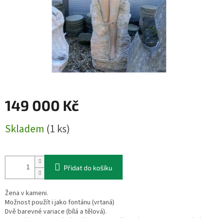
149 000 Kč
Měrná
Skladem
(1 ks)
cena:
Přidat do košíku
Žena v kameni.
Možnost použít i jako fontánu (vrtaná)
Dvě barevné variace (bílá a tělová).