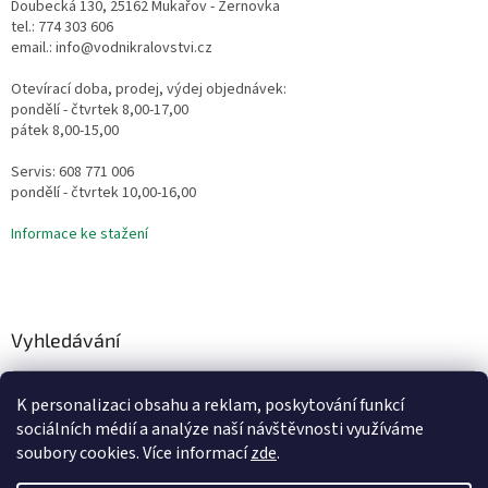
Doubecká 130, 25162 Mukařov - Žernovka
tel.: 774 303 606
email.: info@vodnikralovstvi.cz
Otevírací doba, prodej, výdej objednávek:
pondělí - čtvrtek 8,00-17,00
pátek 8,00-15,00
Servis: 608 771 006
pondělí - čtvrtek 10,00-16,00
Informace ke stažení
Vyhledávání
HLEDAT
K personalizaci obsahu a reklam, poskytování funkcí
sociálních médií a analýze naší návštěvnosti využíváme
soubory cookies. Více informací
zde
.