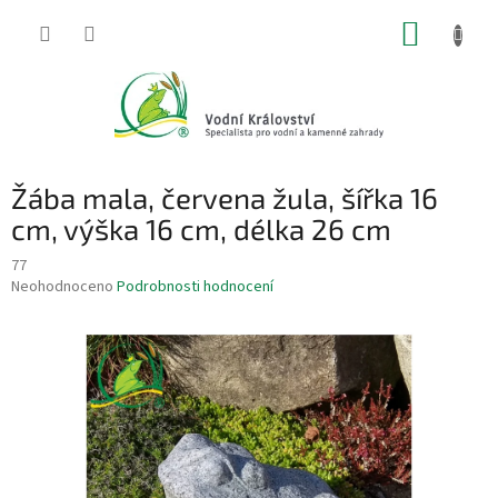
Přejít
NÁKUP
na
obsah
KOŠÍK
Žába mala, červena žula, šířka 16
cm, výška 16 cm, délka 26 cm
77
Průměrné
Neohodnoceno
Podrobnosti hodnocení
hodnocení
produktu
je
0,0
z
5
hvězdiček.