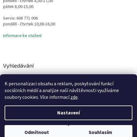
pondělí - čtvrtek 8,00-17,00
pátek 8,00-15,00
Servis: 608 771 006
pondělí - čtvrtek 10,00-16,00
Informace ke stažení
Vyhledávání
HLEDAT
K personalizaci obsahu a reklam, poskytování funkcí
sociálních médií a analýze naší návštěvnosti využíváme
soubory cookies. Více informací
zde
.
Vytvořil Shoptet
Nastavení
Copyright 2026
Vodní Království
. Všechna práva vyhrazena.
Odmítnout
Souhlasím
Upravit nastavení cookies