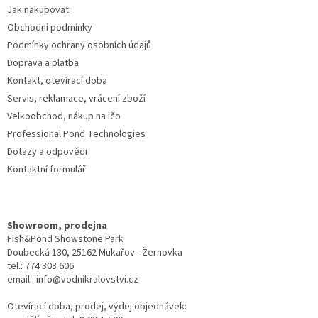
Jak nakupovat
í
Obchodní podmínky
Podmínky ochrany osobních údajů
Doprava a platba
Kontakt, otevírací doba
Servis, reklamace, vrácení zboží
Velkoobchod, nákup na ičo
Professional Pond Technologies
Dotazy a odpovědi
Kontaktní formulář
Showroom, prodejna
Fish&Pond Showstone Park
Doubecká 130, 25162 Mukařov - Žernovka
tel.: 774 303 606
email.: info@vodnikralovstvi.cz
Otevírací doba, prodej, výdej objednávek: