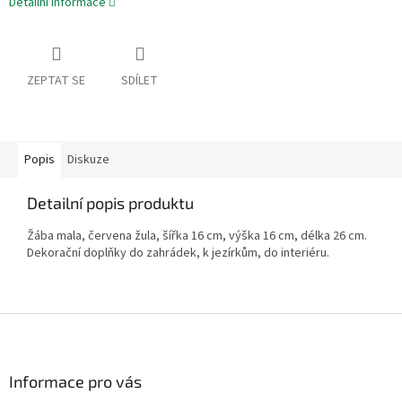
Detailní informace
ZEPTAT SE
SDÍLET
Popis
Diskuze
Detailní popis produktu
Žába mala, červena žula, šířka 16 cm, výška 16 cm, délka 26 cm.
Dekorační doplňky do zahrádek, k jezírkům, do interiéru.
Z
á
p
a
Informace pro vás
t