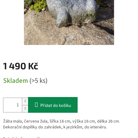
1 490 Kč
Měrná
Skladem
(>5 ks)
cena:
Přidat do košíku
Žába mala, červena žula, šířka 16 cm, výška 16 cm, délka 26 cm.
Dekorační doplňky do zahrádek, k jezírkům, do interiéru.