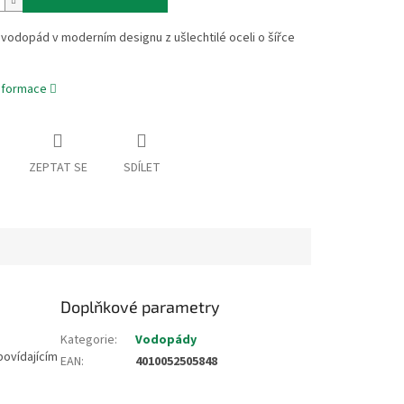
vodopád v moderním designu z ušlechtilé oceli o šířce
informace
ZEPTAT SE
SDÍLET
Doplňkové parametry
Kategorie
:
Vodopády
povídajícím
EAN
:
4010052505848