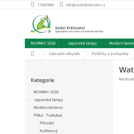
Přejít
774303606
info@vodnikralovstvi.cz
na
obsah
NOVINKY 2026
Japonské lampy
Modern lante
Domů
Zahradní nábytek
Potůčky a vodopády
P
Wate
o
Přeskočit
s
Průměr
Neohod
Kategorie
kategorie
t
hodnoce
r
produkt
NOVINKY 2026
a
je
Japonské lampy
0,0
n
z
Modern lanterns
n
5
í
Pítka - Tsukubai
hvězdič
p
Přírodní
a
Květinový