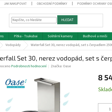
JAK NAKUPOVAT
OBCHODNÍ PODMÍNKY
PODMÍNKY OCHRANY OS
HLEDAT
rns
Pítka - Tsukubai
Solitérní kameny
Budhové a mniši
Vodopády
Waterfall Set 30, nerez vodopád, set s čerpadlem 2500
rfall Set 30, nerez vodopád, set s če
né
noceno
Podrobnosti hodnocení
Značka:
Oase
ní
8 54
u
Měrná
Skla
cena:
ek.