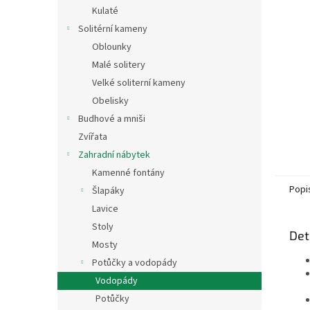
n
Kulaté
e
Solitérní kameny
l
Oblounky
Malé solitery
Velké soliterní kameny
Obelisky
Budhové a mniši
Zvířata
Zahradní nábytek
Kamenné fontány
Popi
Šlapáky
Lavice
Stoly
Det
Mosty
Potůčky a vodopády
Vodopády
Potůčky