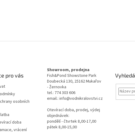
Showroom, prodejna
e pro vás
Vyhledá
Fish&Pond Showstone Park
Doubecká 130, 25162 Mukařov
vat
- Žernovka
tel.: 774 303 606
podmínky
email.: info@vodnikralovstvi.cz
chrany osobních
Otevírací doba, prodej, výdej
latba
objednávek:
pondělí - čtvrtek 8,00-17,00
evírací doba
pátek 8,00-15,00
lamace, vrácení