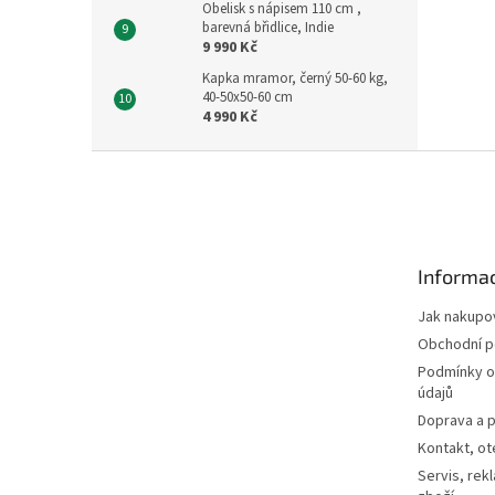
Obelisk s nápisem 110 cm ,
barevná břidlice, Indie
9 990 Kč
Kapka mramor, černý 50-60 kg,
40-50x50-60 cm
4 990 Kč
Z
á
p
a
t
Informac
í
Jak nakupo
Obchodní 
Podmínky o
údajů
Doprava a p
Kontakt, ot
Servis, rek