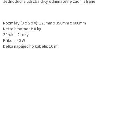
Jednoduchá ůdržba díky odnímatelné zadní straně
Rozměry (D x Š x V):
125mm x 350mm x 600mm
Netto hmotnost:
8 kg
Záruka:
2 roky
Příkon:
40 W
Délka napájecího kabelu:
10 m