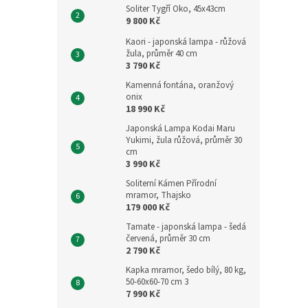
Soliter Tygří Oko, 45x43cm
9 800 Kč
Kaori - japonská lampa - růžová
žula, průměr 40 cm
3 790 Kč
Kamenná fontána, oranžový
onix
18 990 Kč
Japonská Lampa Kodai Maru
Yukimi, žula růžová, průměr 30
cm
3 990 Kč
Soliterní Kámen Přírodní
mramor, Thajsko
179 000 Kč
Tamate - japonská lampa - šedá
červená, průměr 30 cm
2 790 Kč
Kapka mramor, šedo bílý, 80 kg,
50-60x60-70 cm 3
7 990 Kč