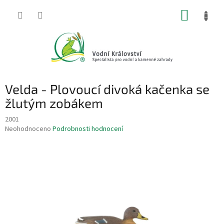
Přejít
NÁKUP
na
obsah
KOŠÍK
Velda - Plovoucí divoká kačenka se
žlutým zobákem
2001
Průměrné
Neohodnoceno
Podrobnosti hodnocení
hodnocení
produktu
je
0,0
z
5
hvězdiček.