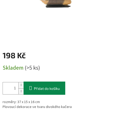
198 Kč
Měrná
Skladem
(>5 ks)
cena:
Přidat do košíku
rozměry: 37 x 15 x 16 cm
Plovoucí dekorace ve tvaru divokého kačera