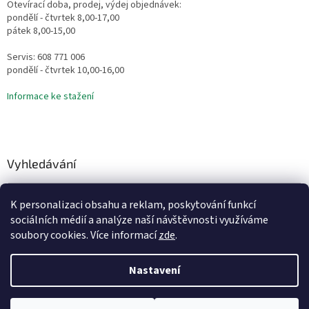
Otevírací doba, prodej, výdej objednávek:
pondělí - čtvrtek 8,00-17,00
pátek 8,00-15,00
Servis: 608 771 006
pondělí - čtvrtek 10,00-16,00
Informace ke stažení
Vyhledávání
HLEDAT
K personalizaci obsahu a reklam, poskytování funkcí
sociálních médií a analýze naší návštěvnosti využíváme
soubory cookies. Více informací
zde
.
Vytvořil Shoptet
Nastavení
Copyright 2026
Vodní Království
. Všechna práva vyhrazena.