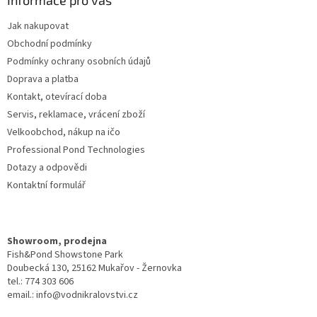
a
Informace pro vás
t
Jak nakupovat
í
Obchodní podmínky
Podmínky ochrany osobních údajů
Doprava a platba
Kontakt, otevírací doba
Servis, reklamace, vrácení zboží
Velkoobchod, nákup na ičo
Professional Pond Technologies
Dotazy a odpovědi
Kontaktní formulář
Showroom, prodejna
Fish&Pond Showstone Park
Doubecká 130, 25162 Mukařov - Žernovka
tel.: 774 303 606
email.: info@vodnikralovstvi.cz