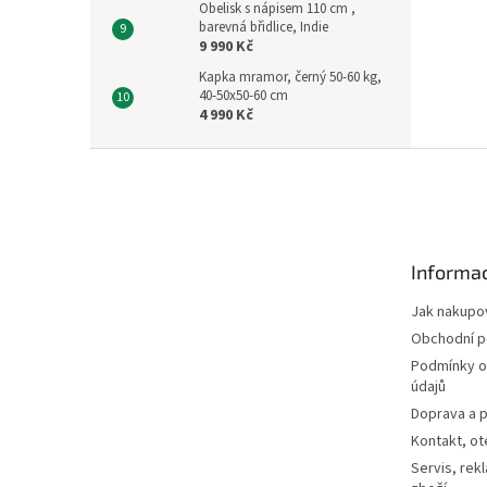
Obelisk s nápisem 110 cm ,
barevná břidlice, Indie
9 990 Kč
Kapka mramor, černý 50-60 kg,
40-50x50-60 cm
4 990 Kč
Z
á
p
a
t
Informac
í
Jak nakupo
Obchodní 
Podmínky o
údajů
Doprava a p
Kontakt, ot
Servis, rek