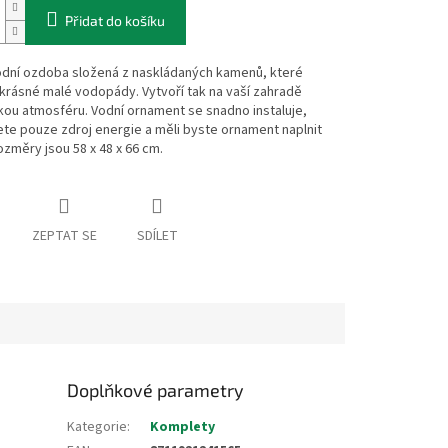
Přidat do košíku
odní ozdoba složená z naskládaných kamenů, které
 krásné malé vodopády. Vytvoří tak na vaší zahradě
kou atmosféru. Vodní ornament se snadno instaluje,
te pouze zdroj energie a měli byste ornament naplnit
změry jsou 58 x 48 x 66 cm.
ZEPTAT SE
SDÍLET
Doplňkové parametry
Kategorie
:
Komplety