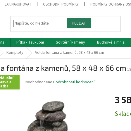
JAK NAKUPOVAT
OBCHODNÍ PODMÍNKY
PODMÍNKY OCHRANY OS
HLEDAT
rns
Pítka - Tsukubai
Solitérní kameny
Budhové a mniši
Komplety
Velda fontána z kamenů, 58 x 48 x 66 cm
a fontána z kamenů, 58 x 48 x 66 cm
1
viduální
Průměrné
Neohodnoceno
Podrobnosti hodnocení
rava a
latba
hodnocení
produktu
3 5
je
0,0
z
Měrná
Skla
5
cena:
hvězdiček.