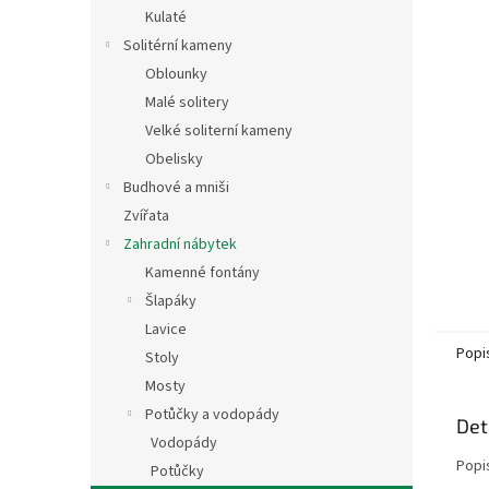
n
Kulaté
e
Solitérní kameny
l
Oblounky
Malé solitery
Velké soliterní kameny
Obelisky
Budhové a mniši
Zvířata
Zahradní nábytek
Kamenné fontány
Šlapáky
Lavice
Popi
Stoly
Mosty
Potůčky a vodopády
Det
Vodopády
Popi
Potůčky