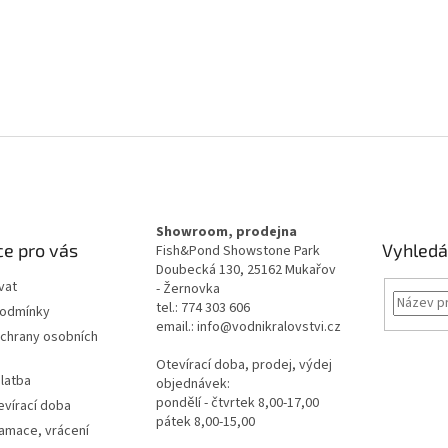
Showroom, prodejna
e pro vás
Vyhledá
Fish&Pond Showstone Park
Doubecká 130, 25162 Mukařov
vat
- Žernovka
tel.: 774 303 606
podmínky
email.: info@vodnikralovstvi.cz
chrany osobních
Otevírací doba, prodej, výdej
latba
objednávek:
pondělí - čtvrtek 8,00-17,00
evírací doba
pátek 8,00-15,00
lamace, vrácení