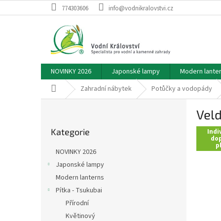
Přejít
774303606
info@vodnikralovstvi.cz
na
obsah
NOVINKY 2026
Japonské lampy
Modern lante
Domů
Zahradní nábytek
Potůčky a vodopády
P
Veld
o
Přeskočit
s
Kategorie
kategorie
Indi
t
dop
p
r
NOVINKY 2026
a
Japonské lampy
n
Modern lanterns
n
í
Pítka - Tsukubai
p
Přírodní
a
Květinový