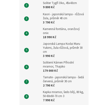
Soliter Tygří Oko, 45x43cm
9 800 Kč
Kaori - japonská lampa - růžová
žula, průměr 40 cm
3 790 Kč
Kamenná fontána, oranžový
onix
18 990 Kč
Japonská Lampa Kodai Maru
Yukimi, žula růžová, průměr 30
cm
3 990 Kč
Soliterní Kámen Přírodní
mramor, Thajsko
179 000 Kč
Tamate - japonská lampa - šedá
červená, průměr 30 cm
2 790 Kč
Kapka mramor, šedo bílý, 80 kg,
50-60x60-70 cm 3
7 990 Kč