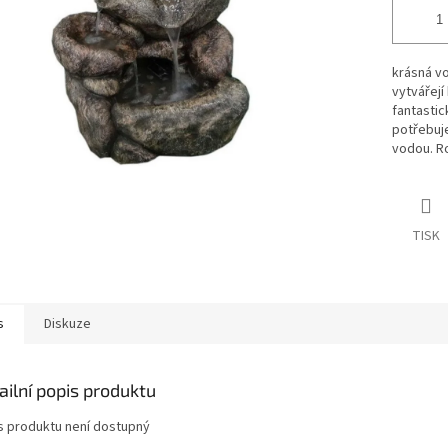
krásná v
vytvářejí
fantastic
potřebuje
vodou. Ro
TISK
s
Diskuze
ailní popis produktu
s produktu není dostupný