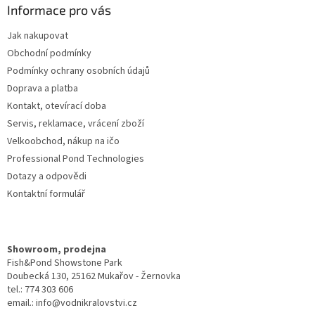
a
Informace pro vás
t
Jak nakupovat
í
Obchodní podmínky
Podmínky ochrany osobních údajů
Doprava a platba
Kontakt, otevírací doba
Servis, reklamace, vrácení zboží
Velkoobchod, nákup na ičo
Professional Pond Technologies
Dotazy a odpovědi
Kontaktní formulář
Showroom, prodejna
Fish&Pond Showstone Park
Doubecká 130, 25162 Mukařov - Žernovka
tel.: 774 303 606
email.: info@vodnikralovstvi.cz