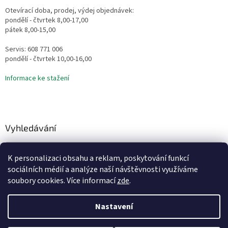
Otevírací doba, prodej, výdej objednávek:
pondělí - čtvrtek 8,00-17,00
pátek 8,00-15,00
Servis: 608 771 006
pondělí - čtvrtek 10,00-16,00
Informace ke stažení
Vyhledávání
HLEDAT
K personalizaci obsahu a reklam, poskytování funkcí
sociálních médií a analýze naší návštěvnosti využíváme
soubory cookies. Více informací
zde
.
Vytvořil Shoptet
Nastavení