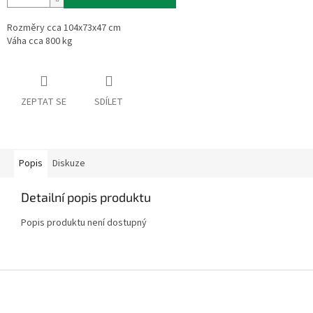
Rozměry cca 104x73x47 cm
Váha cca 800 kg
ZEPTAT SE
SDÍLET
Popis
Diskuze
Detailní popis produktu
Popis produktu není dostupný
Z
á
p