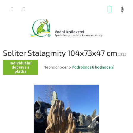
Přejít
NÁKUP
na
obsah
KOŠÍK
Soliter Stalagmity 104x73x47 cm
1215
Individuální
Průměrné
Neohodnoceno
Podrobnosti hodnocení
doprava a
platba
hodnocení
produktu
je
0,0
z
5
hvězdiček.