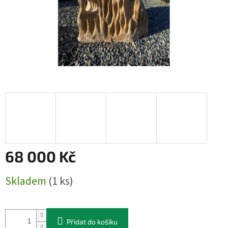
68 000 Kč
Měrná
Skladem
(1 ks)
cena:
Přidat do košíku