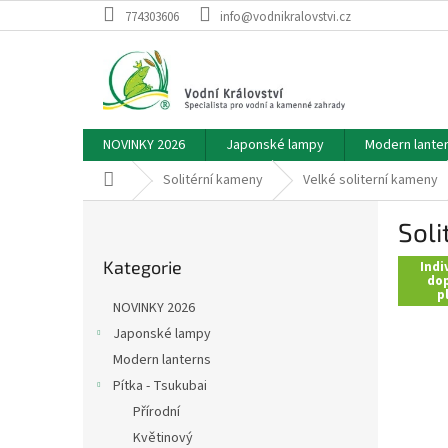
Přejít
774303606
info@vodnikralovstvi.cz
na
obsah
NOVINKY 2026
Japonské lampy
Modern lante
Domů
Solitérní kameny
Velké soliterní kameny
P
Soli
o
Přeskočit
s
Kategorie
kategorie
Indi
t
dop
p
r
NOVINKY 2026
a
Japonské lampy
n
Modern lanterns
n
í
Pítka - Tsukubai
p
Přírodní
a
Květinový