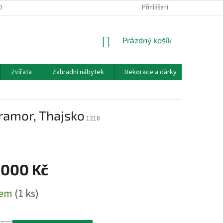
OBNÍCH ÚDAJŮ
DOPRAVA A PLATBA
KONTAKT, OTEVÍRACÍ DOBA
Přihlášení
NÁKUPNÍ
Prázdný košík
KOŠÍK
Zvířata
Zahradní nábytek
Dekorace a dárky
Akvarist
ramor, Thajsko
1218
 000 Kč
dem
(1 ks)