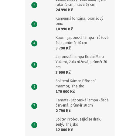
ruka 75 cm, hlava 63 cm
24 990 Kč
Kamenná fontána, oranžový
onix
18 990 Kč
Kaori - japonská lampa - růžová
žula, průměr 40 cm
3 790 Kč
Japonská Lampa Kodai Maru
Yukimi, žula růžová, průměr 30
cm
3 990 Kč
Soliterní Kámen Přírodní
mramor, Thajsko
179 000 Kč
Tamate - japonská lampa - šedá
červená, průměr 30 cm
2 790 Kč
Soliter Probouzející se drak,
šedý, Thajsko
12 800 Kč