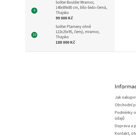
Soliter Boulder Mramor,
140x89x80 cm, bílo-šedo-černá,
Thajsko
99 000 Kč
Soliter Plameny ohně
122x25x95, černý, mramor,
Thajsko
188 000 Kč
Z
á
p
a
t
Informac
í
Jak nakupo
Obchodní 
Podmínky o
údajů
Doprava a p
Kontakt, ot