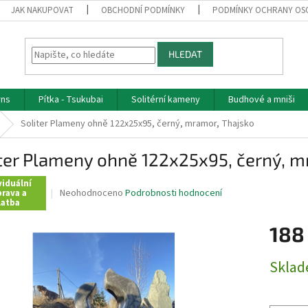
JAK NAKUPOVAT
OBCHODNÍ PODMÍNKY
PODMÍNKY OCHRANY OS
HLEDAT
rns
Pítka - Tsukubai
Solitérní kameny
Budhové a mniši
Soliter Plameny ohně 122x25x95, černý, mramor, Thajsko
ter Plameny ohně 122x25x95, černý, m
viduální
Průměrné
Neohodnoceno
Podrobnosti hodnocení
rava a
latba
hodnocení
produktu
188
je
0,0
z
Měrná
Skla
5
cena:
hvězdiček.