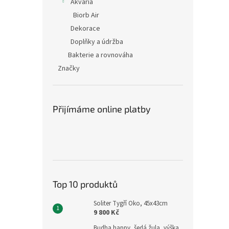
Akvária
Biorb Air
Dekorace
Doplňky a údržba
Bakterie a rovnováha
Značky
Přijímáme online platby
Top 10 produktů
Soliter Tygří Oko, 45x43cm
9 800 Kč
Budha happy, šedá žula, výška