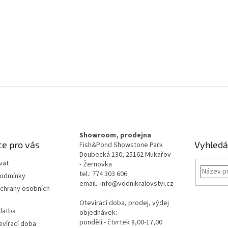
Showroom, prodejna
e pro vás
Vyhledá
Fish&Pond Showstone Park
Doubecká 130, 25162 Mukařov
vat
- Žernovka
tel.: 774 303 606
podmínky
email.: info@vodnikralovstvi.cz
chrany osobních
Otevírací doba, prodej, výdej
latba
objednávek:
pondělí - čtvrtek 8,00-17,00
evírací doba