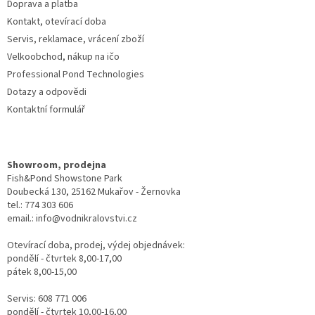
Doprava a platba
Kontakt, otevírací doba
Servis, reklamace, vrácení zboží
Velkoobchod, nákup na ičo
Professional Pond Technologies
Dotazy a odpovědi
Kontaktní formulář
Showroom, prodejna
Fish&Pond Showstone Park
Doubecká 130, 25162 Mukařov - Žernovka
tel.: 774 303 606
email.: info@vodnikralovstvi.cz
Otevírací doba, prodej, výdej objednávek:
pondělí - čtvrtek 8,00-17,00
pátek 8,00-15,00
Servis: 608 771 006
pondělí - čtvrtek 10,00-16,00