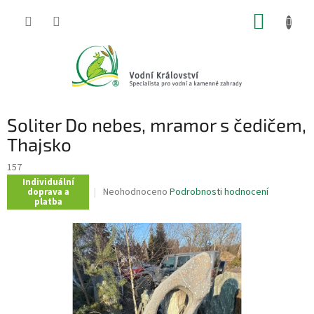
Přejít
NÁKUP
na
obsah
KOŠÍK
Soliter Do nebes, mramor s čedičem,
Thajsko
157
Individuální
Průměrné
Neohodnoceno
Podrobnosti hodnocení
doprava a
platba
hodnocení
produktu
je
0,0
z
5
hvězdiček.