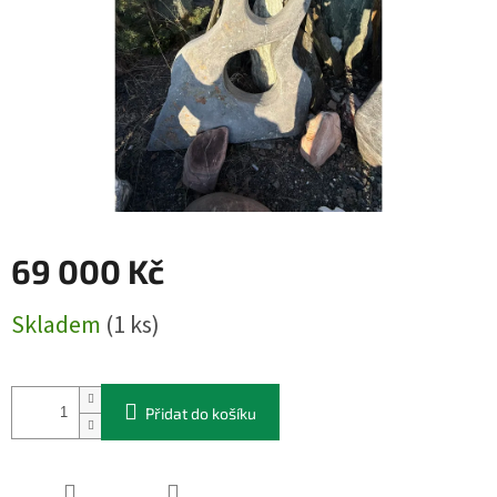
69 000 Kč
Měrná
Skladem
(1 ks)
cena:
Přidat do košíku