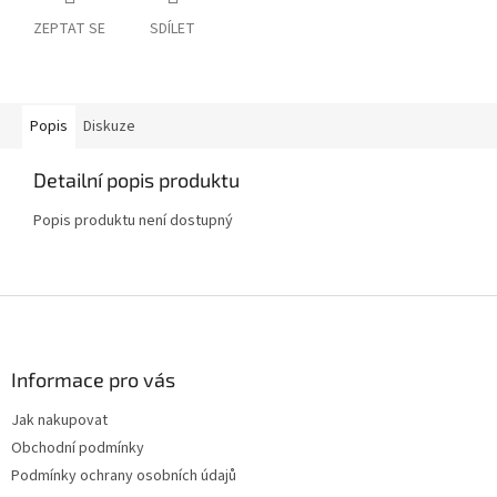
ZEPTAT SE
SDÍLET
Popis
Diskuze
Detailní popis produktu
Popis produktu není dostupný
Z
á
p
a
Informace pro vás
t
Jak nakupovat
í
Obchodní podmínky
Podmínky ochrany osobních údajů