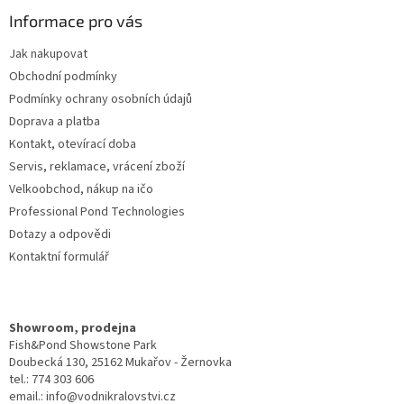
p
a
Informace pro vás
t
Jak nakupovat
í
Obchodní podmínky
Podmínky ochrany osobních údajů
Doprava a platba
Kontakt, otevírací doba
Servis, reklamace, vrácení zboží
Velkoobchod, nákup na ičo
Professional Pond Technologies
Dotazy a odpovědi
Kontaktní formulář
Showroom, prodejna
Fish&Pond Showstone Park
Doubecká 130, 25162 Mukařov - Žernovka
tel.: 774 303 606
email.: info@vodnikralovstvi.cz