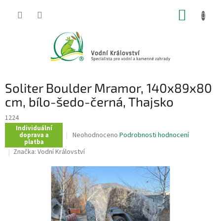
Přejít
NÁKUP
na
obsah
KOŠÍK
Soliter Boulder Mramor, 140x89x80
cm, bílo-šedo-černá, Thajsko
1224
Individuální
Průměrné
Neohodnoceno
Podrobnosti hodnocení
doprava a
platba
hodnocení
Značka:
Vodní Království
produktu
je
0,0
z
5
hvězdiček.