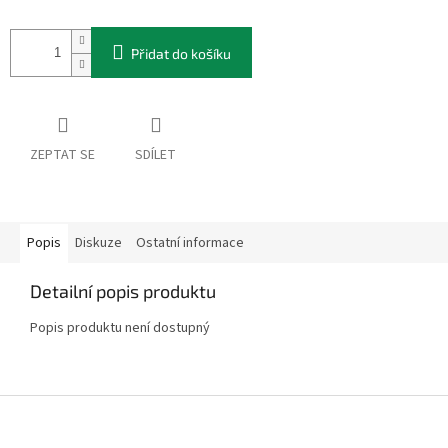
Přidat do košíku
ZEPTAT SE
SDÍLET
Popis
Diskuze
Ostatní informace
Detailní popis produktu
Popis produktu není dostupný
Z
á