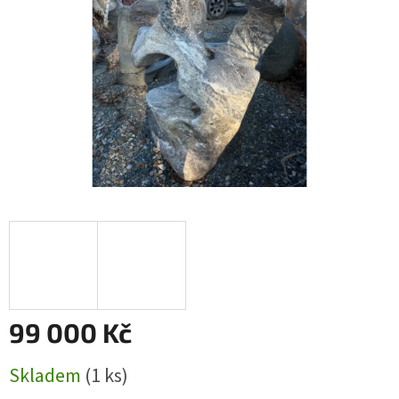
99 000 Kč
Měrná
Skladem
(1 ks)
cena: