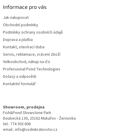
p
a
Informace pro vás
t
Jak nakupovat
í
Obchodní podmínky
Podmínky ochrany osobních údajů
Doprava a platba
Kontakt, otevírací doba
Servis, reklamace, vrácení zboží
Velkoobchod, nákup na ičo
Professional Pond Technologies
Dotazy a odpovědi
Kontaktní formulář
Showroom, prodejna
Fish&Pond Showstone Park
Doubecká 130, 25162 Mukařov - Žernovka
tel.: 774 303 606
email.: info@vodnikralovstvi.cz