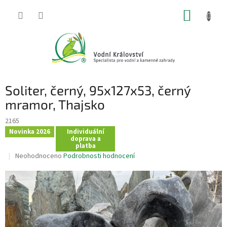
Přejít
NÁKUP
na
obsah
KOŠÍK
Soliter, černý, 95x127x53, černý
mramor, Thajsko
2165
Novinka 2026
Individuální
doprava a
platba
Průměrné
Neohodnoceno
Podrobnosti hodnocení
hodnocení
produktu
je
0,0
z
5
hvězdiček.