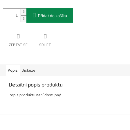
Přidat do košíku
ZEPTAT SE
SDÍLET
Popis
Diskuze
Detailní popis produktu
Popis produktu není dostupný
Z
á