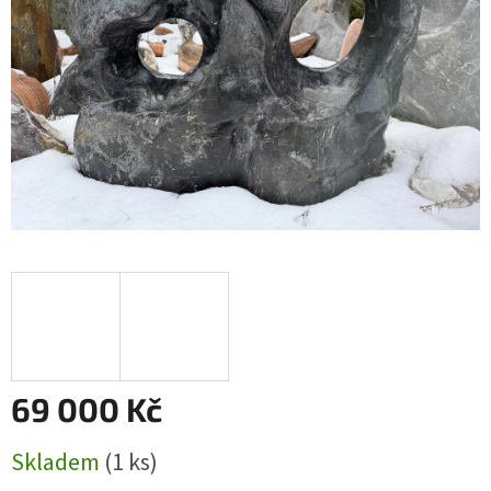
69 000 Kč
Měrná
Skladem
(1 ks)
cena: