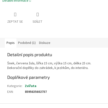
Detailní informace
ZEPTAT SE
SDÍLET
Popis
Podobné (1)
Diskuze
Detailní popis produktu
Šnek, červena žula, šířka 15 cm, výška 15 cm, délka 25 cm.
Dekorační doplňky do zahrádek, k jezírkům, do interiéru.
Doplňkové parametry
Kategorie
:
Zvířata
EAN
:
8595635602757
Z