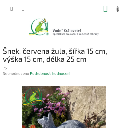
Přejít
NÁKUP
na
obsah
KOŠÍK
Šnek, červena žula, šířka 15 cm,
výška 15 cm, délka 25 cm
75
Průměrné
Neohodnoceno
Podrobnosti hodnocení
hodnocení
produktu
je
0,0
z
5
hvězdiček.