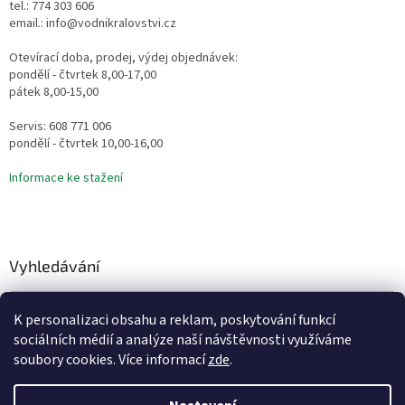
tel.: 774 303 606
email.: info@vodnikralovstvi.cz
Otevírací doba, prodej, výdej objednávek:
pondělí - čtvrtek 8,00-17,00
pátek 8,00-15,00
Servis: 608 771 006
pondělí - čtvrtek 10,00-16,00
Informace ke stažení
Vyhledávání
HLEDAT
K personalizaci obsahu a reklam, poskytování funkcí
sociálních médií a analýze naší návštěvnosti využíváme
soubory cookies. Více informací
zde
.
Vytvořil Shoptet