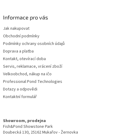
á
p
a
Informace pro vás
t
Jak nakupovat
í
Obchodní podmínky
Podmínky ochrany osobních údajů
Doprava a platba
Kontakt, otevírací doba
Servis, reklamace, vrácení zboží
Velkoobchod, nákup na ičo
Professional Pond Technologies
Dotazy a odpovědi
Kontaktní formulář
Showroom, prodejna
Fish&Pond Showstone Park
Doubecká 130, 25162 Mukařov - Žernovka