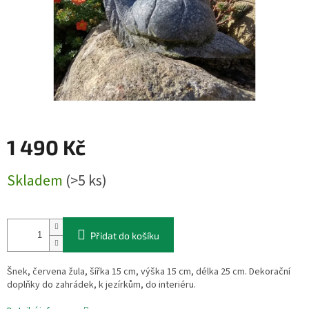
1 490 Kč
Měrná
Skladem
(>5 ks)
cena:
Přidat do košíku
Šnek, červena žula, šířka 15 cm, výška 15 cm, délka 25 cm. Dekorační
doplňky do zahrádek, k jezírkům, do interiéru.