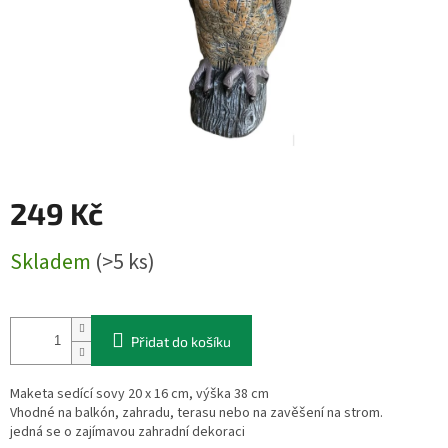
249 Kč
Měrná
Skladem
(>5 ks)
cena:
Přidat do košíku
Maketa sedící sovy 20 x 16 cm, výška 38 cm
Vhodné na balkón, zahradu, terasu nebo na zavěšení na strom.
jedná se o zajímavou zahradní dekoraci