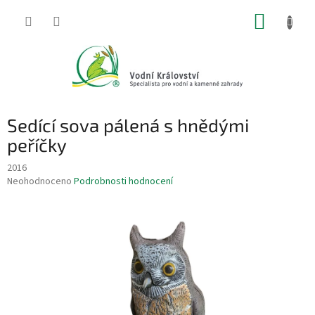
Přejít
NÁKUP
na
obsah
KOŠÍK
Sedící sova pálená s hnědými
peříčky
2016
Průměrné
Neohodnoceno
Podrobnosti hodnocení
hodnocení
produktu
je
0,0
z
5
hvězdiček.