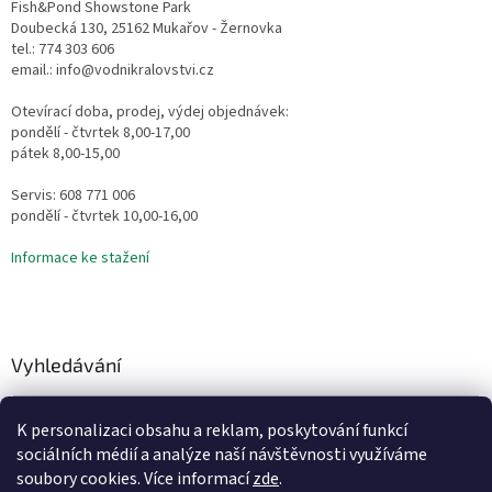
Fish&Pond Showstone Park
Doubecká 130, 25162 Mukařov - Žernovka
tel.: 774 303 606
email.: info@vodnikralovstvi.cz
Otevírací doba, prodej, výdej objednávek:
pondělí - čtvrtek 8,00-17,00
pátek 8,00-15,00
Servis: 608 771 006
pondělí - čtvrtek 10,00-16,00
Informace ke stažení
Vyhledávání
HLEDAT
K personalizaci obsahu a reklam, poskytování funkcí
sociálních médií a analýze naší návštěvnosti využíváme
soubory cookies. Více informací
zde
.