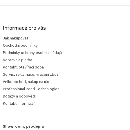
Z
á
p
a
Informace pro vás
t
Jak nakupovat
í
Obchodní podmínky
Podmínky ochrany osobních údajů
Doprava a platba
Kontakt, otevírací doba
Servis, reklamace, vrácení zboží
Velkoobchod, nákup na ičo
Professional Pond Technologies
Dotazy a odpovědi
Kontaktní formulář
Showroom, prodejna