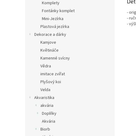
Det
Komplety
Fontánky komplet
- or
- ru
Mini-Jezírka
- výš
Plastová jezírka
Dekorace a dárky
Kamjove
Květináče
Kamenné svícny
Vědra
imitace zvířat
Plyšový koi
Velda
Akvaristika
akvária
Doplňky
Akvária
Biorb