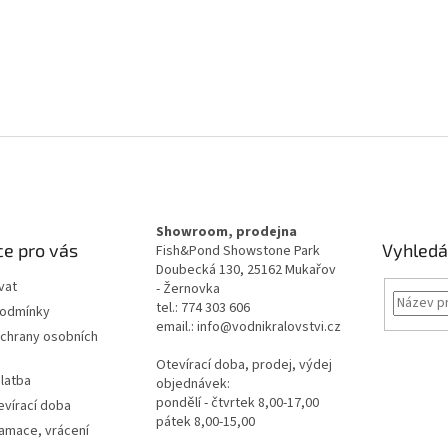
Showroom, prodejna
e pro vás
Vyhledá
Fish&Pond Showstone Park
Doubecká 130, 25162 Mukařov
vat
- Žernovka
tel.: 774 303 606
podmínky
email.: info@vodnikralovstvi.cz
chrany osobních
Otevírací doba, prodej, výdej
latba
objednávek:
pondělí - čtvrtek 8,00-17,00
evírací doba
pátek 8,00-15,00
lamace, vrácení