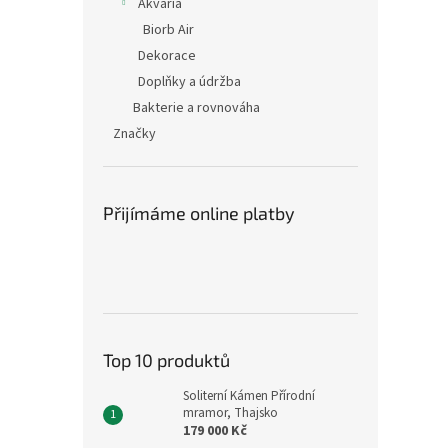
Akvária
Biorb Air
Dekorace
Doplňky a údržba
Bakterie a rovnováha
Značky
Přijímáme online platby
Top 10 produktů
Soliterní Kámen Přírodní
mramor, Thajsko
179 000 Kč