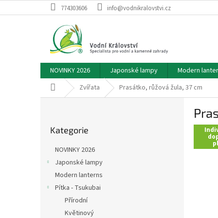
Přejít
774303606
info@vodnikralovstvi.cz
na
obsah
NOVINKY 2026
Japonské lampy
Modern lante
Domů
Zvířata
Prasátko, růžová žula, 37 cm
P
Pras
o
Přeskočit
s
Kategorie
kategorie
Indi
t
dop
p
r
NOVINKY 2026
a
Japonské lampy
n
Modern lanterns
n
í
Pítka - Tsukubai
p
Přírodní
a
Květinový