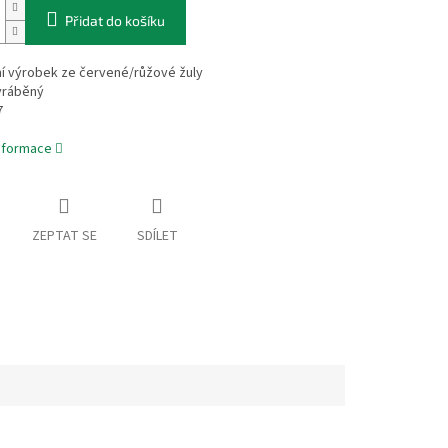
Přidat do košíku
lní výrobek ze červené/růžové žuly
yráběný
7
informace
ZEPTAT SE
SDÍLET