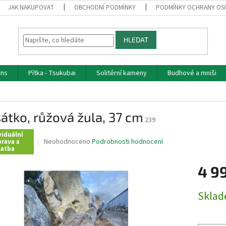
JAK NAKUPOVAT
OBCHODNÍ PODMÍNKY
PODMÍNKY OCHRANY OS
HLEDAT
rns
Pítka - Tsukubai
Solitérní kameny
Budhové a mniši
átko, růžová žula, 37 cm
239
viduální
Průměrné
Neohodnoceno
Podrobnosti hodnocení
rava a
latba
hodnocení
produktu
4 9
je
0,0
z
Měrná
Skla
5
cena:
hvězdiček.