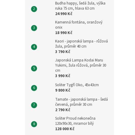
Budha happy, šedá žula, výška
ruka 75 cm, hlava 63 cm
24 990 Kč
Kamenná fontána, oranžový
onix
18 990 Kč
Kaori - japonská lampa - růžová
žula, průměr 40 cm
3 790 Kč
Japonská Lampa Kodai Maru
Yukimi, žula růžová, průměr 30
cm
3 990 Kč
Soliter Tygří Oko, 45x43cm
9 800 Kč
Tamate - japonská lampa - šedá
červená, průměr 30 cm
2 790 Kč
Soliter Proud nekonečna
120x90x30, mramor bílý
128 000 Kč