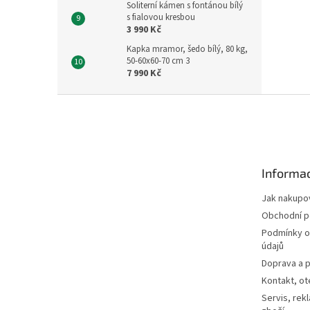
Soliterní kámen s fontánou bílý
s fialovou kresbou
3 990 Kč
Kapka mramor, šedo bílý, 80 kg,
50-60x60-70 cm 3
7 990 Kč
Z
á
p
a
t
Informac
í
Jak nakupo
Obchodní 
Podmínky o
údajů
Doprava a p
Kontakt, ot
Servis, rek