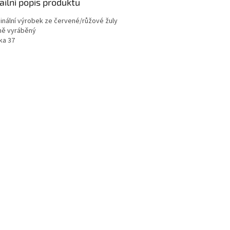
ailní popis produktu
iginální výrobek ze červené/růžové žuly
čně vyráběný
ka 37