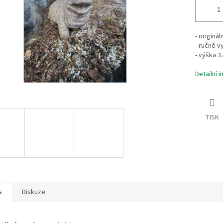
- originá
- ručně v
- výška 3
Detailní 
TISK
s
Diskuze