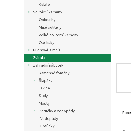
n
Kulaté
e
Solitérní kameny
l
Oblounky
Malé solitery
Velké soliterní kameny
Obelisky
Budhové a mniši
Zvířata
Zahradní nábytek
Kamenné fontány
Šlapáky
Lavice
Stoly
Mosty
Potůčky a vodopády
Popi
Vodopády
Potůčky