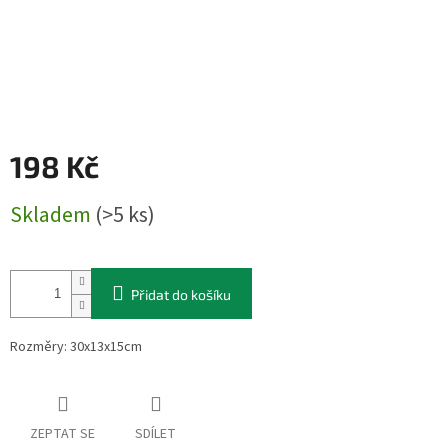
198 Kč
Měrná
Skladem
(>5 ks)
cena:
Přidat do košíku
Rozměry: 30x13x15cm
ZEPTAT SE
SDÍLET