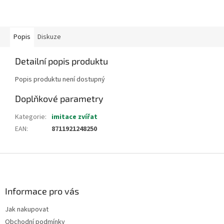
Popis
Diskuze
Detailní popis produktu
Popis produktu není dostupný
Doplňkové parametry
Kategorie
:
imitace zvířat
EAN
:
8711921248250
Z
á
p
a
Informace pro vás
t
Jak nakupovat
í
Obchodní podmínky