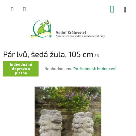
Přejít
NÁKUP
na
obsah
KOŠÍK
Pár lvů, šedá žula, 105 cm
56
Individuální
Průměrné
Neohodnoceno
Podrobnosti hodnocení
doprava a
platba
hodnocení
produktu
je
0,0
z
5
hvězdiček.