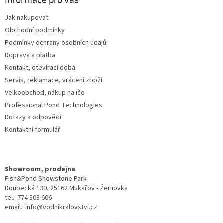
t
Jak nakupovat
í
Obchodní podmínky
Podmínky ochrany osobních údajů
Doprava a platba
Kontakt, otevírací doba
Servis, reklamace, vrácení zboží
Velkoobchod, nákup na ičo
Professional Pond Technologies
Dotazy a odpovědi
Kontaktní formulář
Showroom, prodejna
Fish&Pond Showstone Park
Doubecká 130, 25162 Mukařov - Žernovka
tel.: 774 303 606
email.: info@vodnikralovstvi.cz