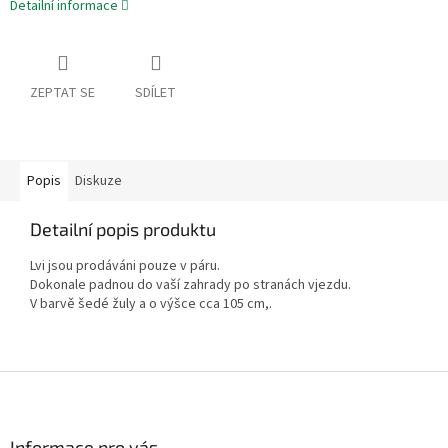
Detailní informace
ZEPTAT SE
SDÍLET
Popis
Diskuze
Detailní popis produktu
Lvi jsou prodáváni pouze v páru.
Dokonale padnou do vaší zahrady po stranách vjezdu.
V barvě šedé žuly a o výšce cca 105 cm,.
Z
á
p
a
Informace pro vás