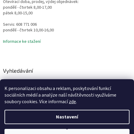
Otevírací doba, prodej, výdej objednávek:
pondělí - čtvrtek 8,00-17,00
pátek 8,00-15,00
Servis: 608 771 006
pondělí - čtvrtek 10,00-16,00
Informace ke stažení
Vyhledávání
HLEDAT
K personalizaci obsahu a reklam, poskytování funkcí
sociálních médií a analýze naší návštěvnosti využíváme
soubory cookies. Více informací
zde
.
Vytvořil Shoptet
Nastavení
Copyright 2026
Vodní Království
. Všechna práva vyhrazena.