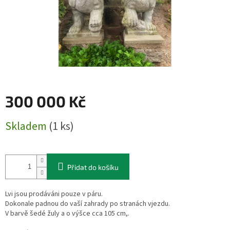
300 000 Kč
Měrná
Skladem
(1 ks)
cena:
Přidat do košíku
Lvi jsou prodáváni pouze v páru.
Dokonale padnou do vaší zahrady po stranách vjezdu.
V barvě šedé žuly a o výšce cca 105 cm,.