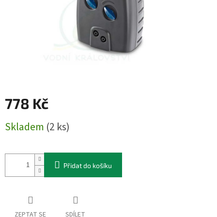
778 Kč
Měrná
Skladem
(2 ks)
cena:
Přidat do košíku
ZEPTAT SE
SDÍLET