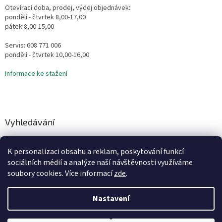
Otevírací doba, prodej, výdej objednávek:
pondělí - čtvrtek 8,00-17,00
pátek 8,00-15,00
Servis: 608 771 006
pondělí - čtvrtek 10,00-16,00
Informace ke stažení
Vyhledávání
HLEDAT
K personalizaci obsahu a reklam, poskytování funkcí
sociálních médií a analýze naší návštěvnosti využíváme
soubory cookies. Více informací
zde
.
Vytvořil Shoptet
Nastavení
Copyright 2026
Vodní Království
. Všechna práva vyhrazena.