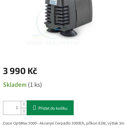
3 990 Kč
Měrná
Skladem
(1 ks)
cena:
Přidat do košíku
Oase OptiMax 5000 - Akvarijní čerpadlo 5000l/h, příkon 82W, výtlak 3m