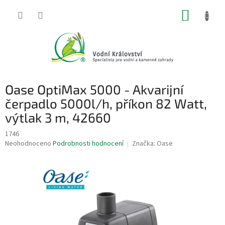
Přejít
NÁKUP
na
obsah
KOŠÍK
Oase OptiMax 5000 - Akvarijní
čerpadlo 5000l/h, příkon 82 Watt,
výtlak 3 m, 42660
1746
Průměrné
Neohodnoceno
Podrobnosti hodnocení
Značka:
Oase
hodnocení
produktu
je
0,0
z
5
hvězdiček.