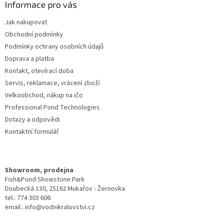
a
Informace pro vás
t
Jak nakupovat
í
Obchodní podmínky
Podmínky ochrany osobních údajů
Doprava a platba
Kontakt, otevírací doba
Servis, reklamace, vrácení zboží
Velkoobchod, nákup na ičo
Professional Pond Technologies
Dotazy a odpovědi
Kontaktní formulář
Showroom, prodejna
Fish&Pond Showstone Park
Doubecká 130, 25162 Mukařov - Žernovka
tel.: 774 303 606
email.: info@vodnikralovstvi.cz