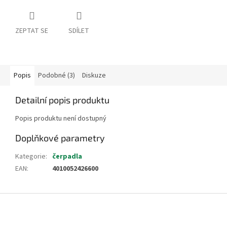
ZEPTAT SE
SDÍLET
Popis
Podobné (3)
Diskuze
Detailní popis produktu
Popis produktu není dostupný
Doplňkové parametry
Kategorie
:
čerpadla
EAN
:
4010052426600
Z
á
p