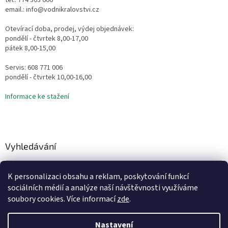
tel.: 774 303 606
email.: info@vodnikralovstvi.cz
Otevírací doba, prodej, výdej objednávek:
pondělí - čtvrtek 8,00-17,00
pátek 8,00-15,00
Servis: 608 771 006
pondělí - čtvrtek 10,00-16,00
Informace ke stažení
Vyhledávání
HLEDAT
K personalizaci obsahu a reklam, poskytování funkcí
sociálních médií a analýze naší návštěvnosti využíváme
soubory cookies. Více informací
zde
.
Vytvořil Shoptet
Nastavení