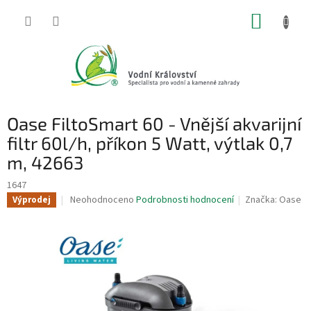
Přejít
NÁKUP
na
obsah
KOŠÍK
Oase FiltoSmart 60 - Vnější akvarijní
filtr 60l/h, příkon 5 Watt, výtlak 0,7
m, 42663
1647
Průměrné
Neohodnoceno
Podrobnosti hodnocení
Značka:
Oase
Výprodej
hodnocení
produktu
je
0,0
z
5
hvězdiček.