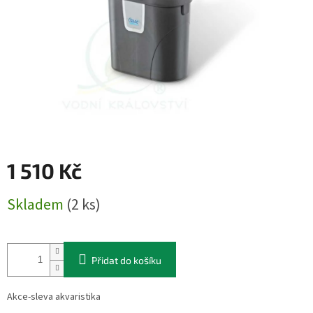
1 510 Kč
Měrná
Skladem
(2 ks)
cena:
Přidat do košíku
Akce-sleva akvaristika