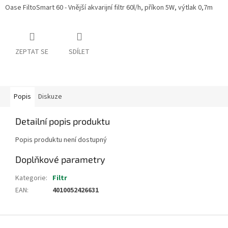
Oase FiltoSmart 60 - Vnější akvarijní filtr 60l/h, příkon 5W, výtlak 0,7m
ZEPTAT SE
SDÍLET
Popis
Diskuze
Detailní popis produktu
Popis produktu není dostupný
Doplňkové parametry
Kategorie
:
Filtr
EAN
:
4010052426631
Z