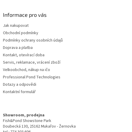
á
p
a
Informace pro vás
t
Jak nakupovat
í
Obchodní podmínky
Podmínky ochrany osobních údajů
Doprava a platba
Kontakt, otevírací doba
Servis, reklamace, vrácení zboží
Velkoobchod, nákup na ičo
Professional Pond Technologies
Dotazy a odpovědi
Kontaktní formulář
Showroom, prodejna
Fish&Pond Showstone Park
Doubecká 130, 25162 Mukařov - Žernovka