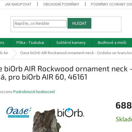
JAK NAKUPOVAT
OBCHODNÍ PODMÍNKY
PODMÍNKY OCHRANY OS
HLEDAT
rns
Pítka - Tsukubai
Solitérní kameny
Budhové a mniši
b Air
Oase biOrb AIR Rockwood ornament neck - Ozdoba ve tvaru koře
e biOrb AIR Rockwood ornament neck -
á, pro biOrb AIR 60, 46161
né
noceno
Podrobnosti hodnocení
ní
688
u
Měrná
Skla
cena:
ek.