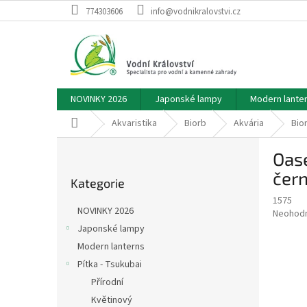
Přejít
774303606
info@vodnikralovstvi.cz
na
obsah
NOVINKY 2026
Japonské lampy
Modern lante
Domů
Akvaristika
Biorb
Akvária
Bior
P
Oas
o
Přeskočit
s
čern
Kategorie
kategorie
t
1575
r
NOVINKY 2026
Průměr
Neohod
a
hodnoce
Japonské lampy
n
produkt
Modern lanterns
n
je
í
Pítka - Tsukubai
0,0
z
p
Přírodní
5
a
Květinový
hvězdič