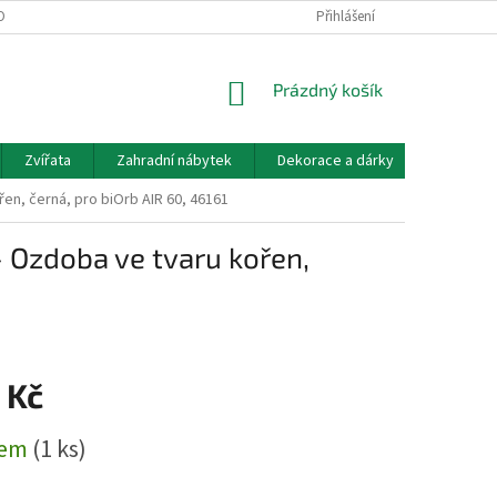
OBNÍCH ÚDAJŮ
DOPRAVA A PLATBA
KONTAKT, OTEVÍRACÍ DOBA
Přihlášení
NÁKUPNÍ
Prázdný košík
KOŠÍK
Zvířata
Zahradní nábytek
Dekorace a dárky
Akvarist
n, černá, pro biOrb AIR 60, 46161
 Ozdoba ve tvaru kořen,
 Kč
dem
(1 ks)