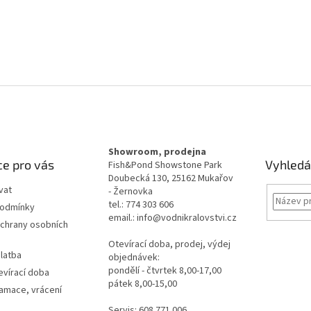
Showroom, prodejna
e pro vás
Vyhledá
Fish&Pond Showstone Park
Doubecká 130, 25162 Mukařov
vat
- Žernovka
tel.: 774 303 606
podmínky
email.: info@vodnikralovstvi.cz
chrany osobních
Otevírací doba, prodej, výdej
latba
objednávek:
pondělí - čtvrtek 8,00-17,00
evírací doba
pátek 8,00-15,00
lamace, vrácení
Servis: 608 771 006