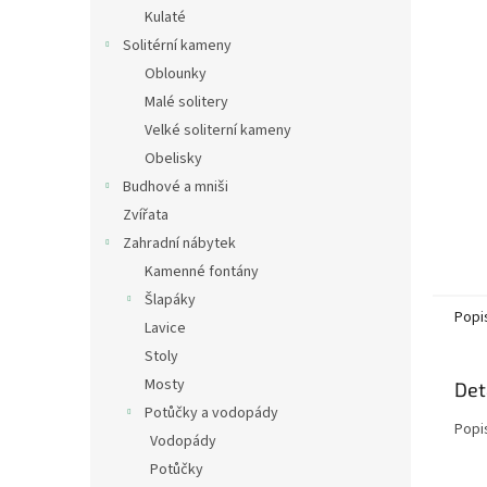
n
Kulaté
e
Solitérní kameny
l
Oblounky
Malé solitery
Velké soliterní kameny
Obelisky
Budhové a mniši
Zvířata
Zahradní nábytek
Kamenné fontány
Šlapáky
Popi
Lavice
Stoly
Mosty
Det
Potůčky a vodopády
Popi
Vodopády
Potůčky