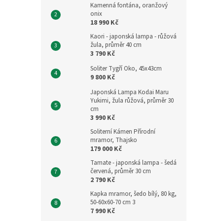
Kamenná fontána, oranžový
onix
18 990 Kč
Kaori - japonská lampa - růžová
žula, průměr 40 cm
3 790 Kč
Soliter Tygří Oko, 45x43cm
9 800 Kč
Japonská Lampa Kodai Maru
Yukimi, žula růžová, průměr 30
cm
3 990 Kč
Soliterní Kámen Přírodní
mramor, Thajsko
179 000 Kč
Tamate - japonská lampa - šedá
červená, průměr 30 cm
2 790 Kč
Kapka mramor, šedo bílý, 80 kg,
50-60x60-70 cm 3
7 990 Kč