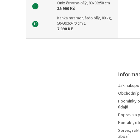
Onix červeno-bílý, 80x90x50 cm
35 990 Kč
Kapka mramor, šedo bílý, 80 kg,
50-60x60-70 cm 1
7 990 Kč
Z
á
p
a
t
Informac
í
Jak nakupo
Obchodní 
Podmínky o
údajů
Doprava a p
Kontakt, ot
Servis, rek
zboží