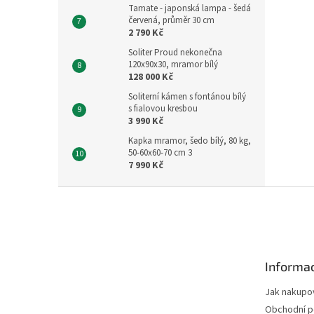
Tamate - japonská lampa - šedá
červená, průměr 30 cm
2 790 Kč
Soliter Proud nekonečna
120x90x30, mramor bílý
128 000 Kč
Soliterní kámen s fontánou bílý
s fialovou kresbou
3 990 Kč
Kapka mramor, šedo bílý, 80 kg,
50-60x60-70 cm 3
7 990 Kč
Z
á
p
a
t
Informac
í
Jak nakupo
Obchodní 