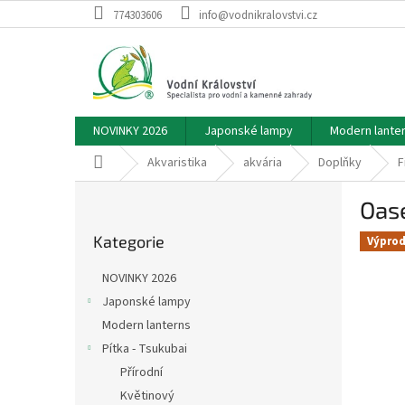
Přejít
774303606
info@vodnikralovstvi.cz
na
obsah
NOVINKY 2026
Japonské lampy
Modern lante
Domů
Akvaristika
akvária
Doplňky
F
P
Oase
o
Přeskočit
s
Kategorie
kategorie
Výprod
t
r
NOVINKY 2026
a
Japonské lampy
n
Modern lanterns
n
í
Pítka - Tsukubai
p
Přírodní
a
Květinový