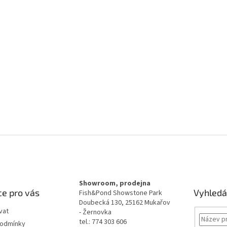
Showroom, prodejna
e pro vás
Vyhledá
Fish&Pond Showstone Park
Doubecká 130, 25162 Mukařov
vat
- Žernovka
tel.: 774 303 606
podmínky