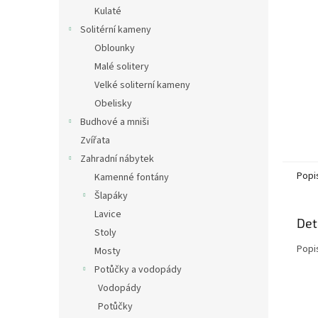
n
Kulaté
e
Solitérní kameny
l
Oblounky
Malé solitery
Velké soliterní kameny
Obelisky
Budhové a mniši
Zvířata
Zahradní nábytek
Popi
Kamenné fontány
Šlapáky
Lavice
Det
Stoly
Popi
Mosty
Potůčky a vodopády
Vodopády
Potůčky