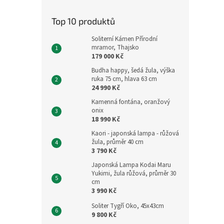
Top 10 produktů
Soliterní Kámen Přírodní
mramor, Thajsko
179 000 Kč
Budha happy, šedá žula, výška
ruka 75 cm, hlava 63 cm
24 990 Kč
Kamenná fontána, oranžový
onix
18 990 Kč
Kaori - japonská lampa - růžová
žula, průměr 40 cm
3 790 Kč
Japonská Lampa Kodai Maru
Yukimi, žula růžová, průměr 30
cm
3 990 Kč
Soliter Tygří Oko, 45x43cm
9 800 Kč