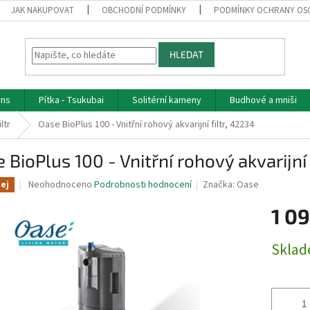
JAK NAKUPOVAT
OBCHODNÍ PODMÍNKY
PODMÍNKY OCHRANY OS
HLEDAT
rns
Pítka - Tsukubai
Solitérní kameny
Budhové a mniši
iltr
Oase BioPlus 100 - Vnitřní rohový akvarijní filtr, 42234
 BioPlus 100 - Vnitřní rohový akvarijní 
Průměrné
Neohodnoceno
Podrobnosti hodnocení
Značka:
Oase
ej
hodnocení
produktu
1 0
je
0,0
Měrná
Skla
z
cena:
5
hvězdiček.