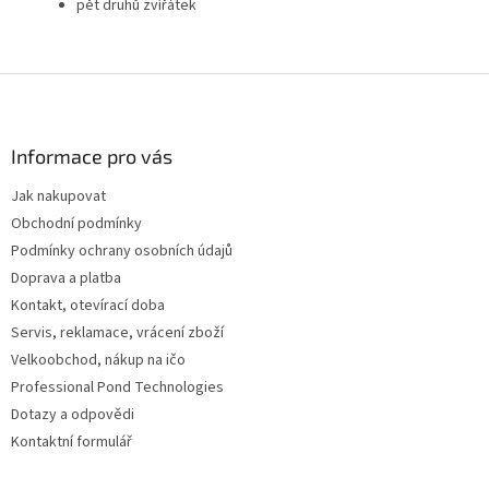
pět druhů zvířátek
Z
á
p
a
Informace pro vás
t
Jak nakupovat
í
Obchodní podmínky
Podmínky ochrany osobních údajů
Doprava a platba
Kontakt, otevírací doba
Servis, reklamace, vrácení zboží
Velkoobchod, nákup na ičo
Professional Pond Technologies
Dotazy a odpovědi
Kontaktní formulář