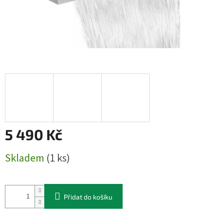
5 490 Kč
Měrná
Skladem
(1 ks)
cena:
Přidat do košíku