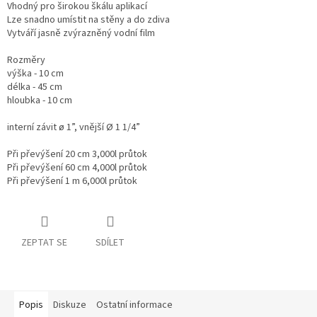
Vhodný pro širokou škálu aplikací
Lze snadno umístit na stěny a do zdiva
Vytváří jasně zvýrazněný vodní film
Rozměry
výška - 10 cm
délka - 45 cm
hloubka - 10 cm
interní závit ø 1”, vnější Ø 1 1/4”
Při převýšení 20 cm 3,000l průtok
Při převýšení 60 cm 4,000l průtok
Při převýšení 1 m 6,000l průtok
ZEPTAT SE
SDÍLET
Popis
Diskuze
Ostatní informace