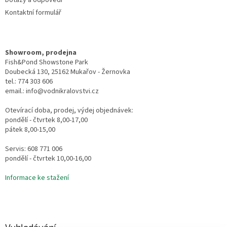
Dotazy a odpovědi
Kontaktní formulář
Showroom, prodejna
Fish&Pond Showstone Park
Doubecká 130, 25162 Mukařov - Žernovka
tel.: 774 303 606
email.: info@vodnikralovstvi.cz
Otevírací doba, prodej, výdej objednávek:
pondělí - čtvrtek 8,00-17,00
pátek 8,00-15,00
Servis: 608 771 006
pondělí - čtvrtek 10,00-16,00
Informace ke stažení