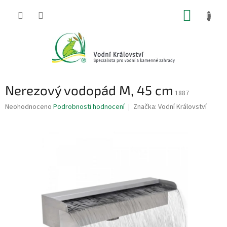
Přejít
NÁKUP
na
obsah
KOŠÍK
Nerezový vodopád M, 45 cm
1887
Průměrné
Neohodnoceno
Podrobnosti hodnocení
Značka:
Vodní Království
hodnocení
produktu
je
0,0
z
5
hvězdiček.