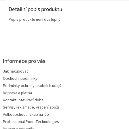
Detailní popis produktu
Popis produktu není dostupný
Z
á
p
a
Informace pro vás
t
Jak nakupovat
í
Obchodní podmínky
Podmínky ochrany osobních údajů
Doprava a platba
Kontakt, otevírací doba
Servis, reklamace, vrácení zboží
Velkoobchod, nákup na ičo
Professional Pond Technologies