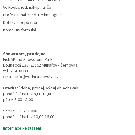
Servis, reklamace, vrácení zboží
Velkoobchod, nákup na ičo
Professional Pond Technologies
Dotazy a odpovědi
Kontaktní formulář
Showroom, prodejna
Fish&Pond Showstone Park
Doubecká 130, 25162 Mukařov - Žernovka
tel.: 774 303 606
email.: info@vodnikralovstvi.cz
Otevírací doba, prodej, výdej objednávek:
pondělí - čtvrtek 8,00-17,00
pátek 8,00-15,00
Servis: 608 771 006
pondělí - čtvrtek 10,00-16,00
Informace ke stažení