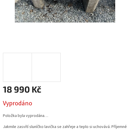
18 990 Kč
Měrná
Vyprodáno
cena:
Položka byla vyprodána…
Jakmile zasvítí sluníčko lavička se zahřeje a teplo si uchovává. Příjemné