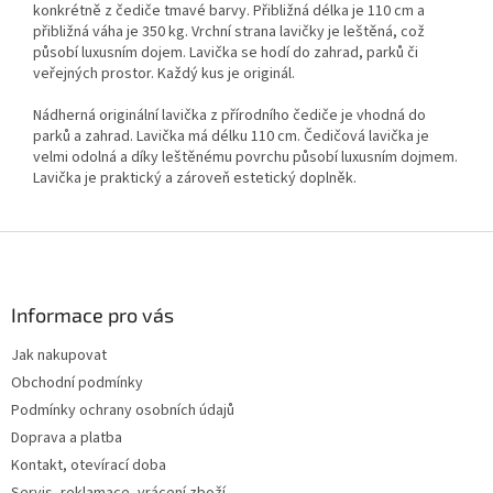
konkrétně z čediče tmavé barvy. Přibližná délka je 110 cm a
přibližná váha je 350 kg. Vrchní strana lavičky je leštěná, což
působí luxusním dojem. Lavička se hodí do zahrad, parků či
veřejných prostor. Každý kus je originál.
Nádherná originální lavička z přírodního čediče je vhodná do
parků a zahrad. Lavička má délku 110 cm. Čedičová lavička je
velmi odolná a díky leštěnému povrchu působí luxusním dojmem.
Lavička je praktický a zároveň estetický doplněk.
Z
á
p
a
Informace pro vás
t
Jak nakupovat
í
Obchodní podmínky
Podmínky ochrany osobních údajů
Doprava a platba
Kontakt, otevírací doba