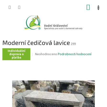
Přejít
NÁKUP
na
obsah
KOŠÍK
Moderní čedičová lavice
299
Individuální
Průměrné
Neohodnoceno
Podrobnosti hodnocení
doprava a
platba
hodnocení
produktu
je
0,0
z
5
hvězdiček.