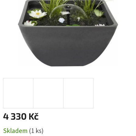
4 330 Kč
Měrná
Skladem
(1 ks)
cena: