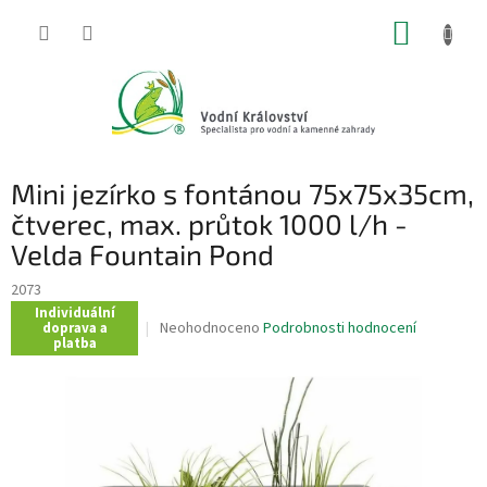
Přejít
NÁKUP
na
obsah
KOŠÍK
Mini jezírko s fontánou 75x75x35cm,
čtverec, max. průtok 1000 l/h -
Velda Fountain Pond
2073
Individuální
Průměrné
Neohodnoceno
Podrobnosti hodnocení
doprava a
platba
hodnocení
produktu
je
0,0
z
5
hvězdiček.