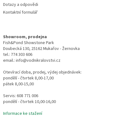
Dotazy a odpovědi
Kontaktní formulář
Showroom, prodejna
Fish&Pond Showstone Park
Doubecká 130, 25162 Mukařov - Žernovka
tel.: 774 303 606
email.: info@vodnikralovstvi.cz
Otevírací doba, prodej, výdej objednávek:
pondělí - čtvrtek 8,00-17,00
pátek 8,00-15,00
Servis: 608 771 006
pondělí - čtvrtek 10,00-16,00
Informace ke stažení