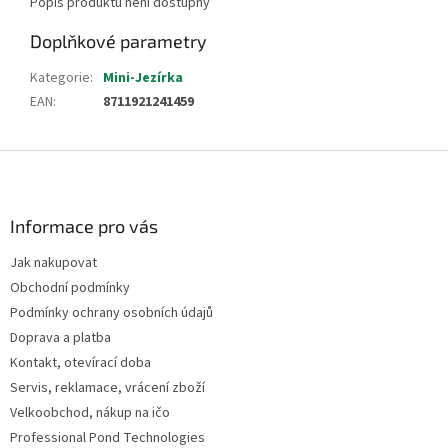
Popis produktu není dostupný
Doplňkové parametry
Kategorie
:
Mini-Jezírka
EAN
:
8711921241459
Z
á
p
a
Informace pro vás
t
Jak nakupovat
í
Obchodní podmínky
Podmínky ochrany osobních údajů
Doprava a platba
Kontakt, otevírací doba
Servis, reklamace, vrácení zboží
Velkoobchod, nákup na ičo
Professional Pond Technologies