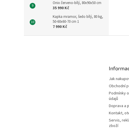
Onix červeno-bílý, 80x90x50 cm
35 990 Kč
Kapka mramor, šedo bílý, 80 kg,
50-60x60-70 cm 1
7 990 Kč
Z
á
p
a
t
Informac
í
Jak nakupo
Obchodní 
Podmínky o
údajů
Doprava a p
Kontakt, ot
Servis, rek
zboží