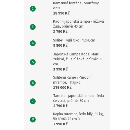
Kamenná fontána, oranžový
onix
18 990 Kč
Kaori - japonská lampa - růžová
žula, průměr 40 cm
3 790 Kč
Soliter Tygří Oko, 45x43cm
9 800 Kč
Japonská Lampa Kodai Maru
Yukimi, žula růžová, průměr 30
cm
3 990 Kč
Soliterní Kámen Přírodní
mramor, Thajsko
179 000 Kč
Tamate - japonská lampa - šedá
červená, průměr 30 cm
2 790 Kč
Kapka mramor, šedo bílý, 80 kg,
50-60x60-70 cm 3
7 990 Kč