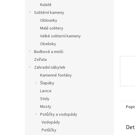
n
Kulaté
e
Solitérní kameny
l
Oblounky
Malé solitery
Velké soliterní kameny
Obelisky
Budhové a mniši
Zvířata
Zahradní nábytek
Kamenné fontány
Šlapáky
Lavice
Stoly
Mosty
Popi
Potůčky a vodopády
Vodopády
Det
Potůčky