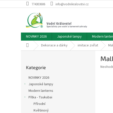
Přejít
774303606
info@vodnikralovstvi.cz
na
obsah
NOVINKY 2026
Japonské lampy
Modern lante
Domů
Dekorace a dárky
imitace zvířat
Mal
P
Mall
o
Přeskočit
s
Průměr
Neohod
Kategorie
kategorie
t
hodnoce
r
produkt
NOVINKY 2026
a
je
Japonské lampy
0,0
n
z
Modern lanterns
n
5
í
Pítka - Tsukubai
hvězdič
p
Přírodní
a
Květinový