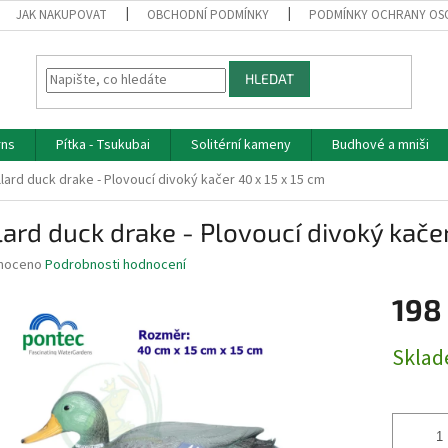
JAK NAKUPOVAT
OBCHODNÍ PODMÍNKY
PODMÍNKY OCHRANY OS
HLEDAT
rns
Pítka - Tsukubai
Solitérní kameny
Budhové a mniši
lard duck drake - Plovoucí divoký kačer 40 x 15 x 15 cm
ard duck drake - Plovoucí divoký kačer
né
noceno
Podrobnosti hodnocení
ní
198
u
Měrná
Skla
cena:
ek.