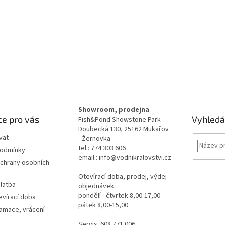
Showroom, prodejna
e pro vás
Vyhledá
Fish&Pond Showstone Park
Doubecká 130, 25162 Mukařov
vat
- Žernovka
tel.: 774 303 606
podmínky
email.: info@vodnikralovstvi.cz
chrany osobních
Otevírací doba, prodej, výdej
latba
objednávek:
pondělí - čtvrtek 8,00-17,00
evírací doba
pátek 8,00-15,00
lamace, vrácení
Servis: 608 771 006