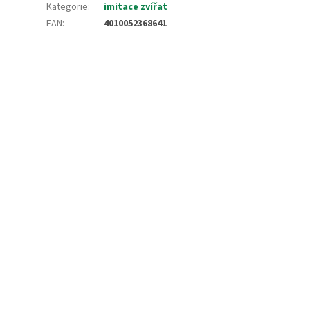
Kategorie
:
imitace zvířat
EAN
:
4010052368641