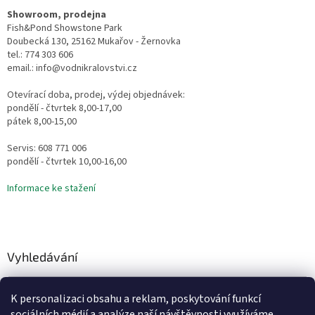
Showroom, prodejna
Fish&Pond Showstone Park
Doubecká 130, 25162 Mukařov - Žernovka
tel.: 774 303 606
email.: info@vodnikralovstvi.cz
Otevírací doba, prodej, výdej objednávek:
pondělí - čtvrtek 8,00-17,00
pátek 8,00-15,00
Servis: 608 771 006
pondělí - čtvrtek 10,00-16,00
Informace ke stažení
Vyhledávání
HLEDAT
K personalizaci obsahu a reklam, poskytování funkcí
sociálních médií a analýze naší návštěvnosti využíváme