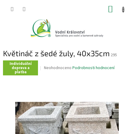
Přejít
NÁKUP
na
obsah
KOŠÍK
Květináč z šedé žuly, 40x35cm
295
Individuální
Průměrné
Neohodnoceno
Podrobnosti hodnocení
doprava a
platba
hodnocení
produktu
je
0,0
z
5
hvězdiček.