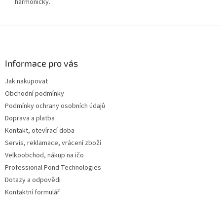
harmonicky.
Z
á
p
a
Informace pro vás
t
Jak nakupovat
í
Obchodní podmínky
Podmínky ochrany osobních údajů
Doprava a platba
Kontakt, otevírací doba
Servis, reklamace, vrácení zboží
Velkoobchod, nákup na ičo
Professional Pond Technologies
Dotazy a odpovědi
Kontaktní formulář