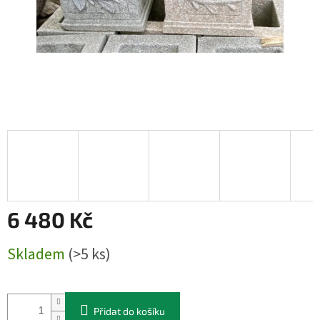
6 480 Kč
Měrná
Skladem
(>5 ks)
cena:
Přidat do košíku