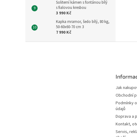
Soliterní kámen s fontánou bílý
s fialovou kresbou
3 990 Kč
Kapka mramor, šedo bílý, 80 kg,
50-60x60-70 cm 3
7 990 Kč
Z
á
p
a
t
Informac
í
Jak nakupo
Obchodní 
Podmínky o
údajů
Doprava a p
Kontakt, ot
Servis, rek