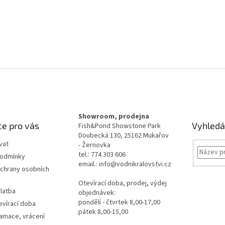
Showroom, prodejna
e pro vás
Vyhledá
Fish&Pond Showstone Park
Doubecká 130, 25162 Mukařov
vat
- Žernovka
tel.: 774 303 606
podmínky
email.: info@vodnikralovstvi.cz
chrany osobních
Otevírací doba, prodej, výdej
latba
objednávek:
pondělí - čtvrtek 8,00-17,00
evírací doba
pátek 8,00-15,00
lamace, vrácení