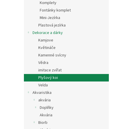
Komplety
Fontánky komplet
Mini-Jezírka
Plastová jezírka
Dekorace a dárky
Kamjove
Květináče
Kamenné svícny
Vědra
imitace zvířat
Plyšový koi
Velda
Akvaristika
akvária
Doplňky
Akvária
Biorb