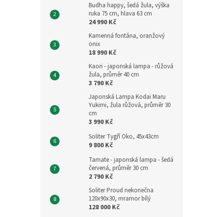
Budha happy, šedá žula, výška
ruka 75 cm, hlava 63 cm
24 990 Kč
Kamenná fontána, oranžový
onix
18 990 Kč
Kaori - japonská lampa - růžová
žula, průměr 40 cm
3 790 Kč
Japonská Lampa Kodai Maru
Yukimi, žula růžová, průměr 30
cm
3 990 Kč
Soliter Tygří Oko, 45x43cm
9 800 Kč
Tamate - japonská lampa - šedá
červená, průměr 30 cm
2 790 Kč
Soliter Proud nekonečna
120x90x30, mramor bílý
128 000 Kč