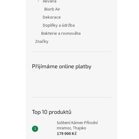
Akvária
Biorb Air
Dekorace
Doplňky a údržba
Bakterie a rovnováha
Značky
Přijímáme online platby
Top 10 produktů
Soliterní Kámen Přírodní
mramor, Thajsko
179 000 Kč