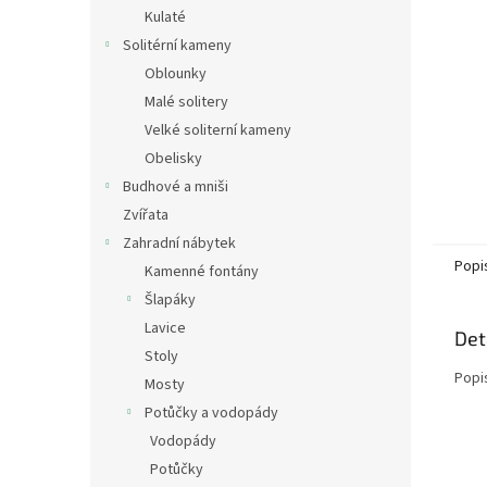
n
Kulaté
e
Solitérní kameny
l
Oblounky
Malé solitery
Velké soliterní kameny
Obelisky
Budhové a mniši
Zvířata
Zahradní nábytek
Popi
Kamenné fontány
Šlapáky
Lavice
Det
Stoly
Popi
Mosty
Potůčky a vodopády
Vodopády
Potůčky