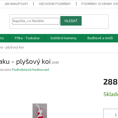
JAK NAKUPOVAT
OBCHODNÍ PODMÍNKY
PODMÍNKY OCHRANY OS
HLEDAT
rns
Pítka - Tsukubai
Solitérní kameny
Budhové a mniši
u - plyšový koi
ku - plyšový koi
2049
né
noceno
Podrobnosti hodnocení
ní
288
u
Měrná
Skla
cena:
ek.